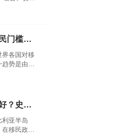
现在世界上的热门国家，移民门槛变高了还是变低了？
世界各国对移
一趋势是由于
济和安全问
理。
西班牙和葡萄牙移民哪个更好？史上最全对比
比利亚半岛
。在移民政策