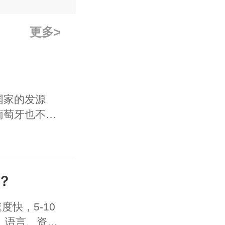
更多
国家的发源
葡萄牙也不甘
政府都给你兜
2021年发布
上对移居者最
球排名第二。
？
度快，5-10