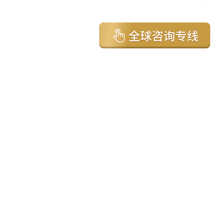
亚太环球移民国家
澳大利亚
加拿大
美国
新西兰
英国
希腊
塞浦路斯
葡萄牙
马来西亚
泰国
圣基茨
马耳他
安提瓜
多米尼克
格林纳达
西班牙
菲律宾
韩国
瓦努阿图
保加利亚
土耳其
圣卢西亚
爱尔兰
北马其顿