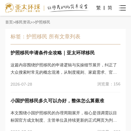
繁
简
首页
移民资讯
护照移民
标签：护照移民 所有文章列表
护照移民申请条件全攻略｜亚太环球移民
这篇内容围绕护照移民的申请逻辑与实操细节展开，纠正了
大众搜索时常见的概念混淆，从制度规则、家庭需求、官方
核验、落地准备等多个维度，明确了申请过程中的核心要点
浏览量：156
2026-07-28
与避坑指南，帮助申请者理清正式程序与认知误区的差异，
做出更稳妥的决策。
小国护照移民多久可以办好，整体怎么算最准
本文围绕小国护照移民的办理周期展开，核心是强调需以目
标国官方成文制度、主管单位及持续更新的正式网页为判断
前提，拆解办理全流程的各个阶段，结合不同国家投资入籍