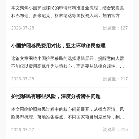
则没法通用，所有结论都得基于官方信息梳理，一旦规则或
本文聚焦小国护照移民的申请材料准备全流程，结合安提瓜
家庭成员情况有变化，就得重新核实。
和巴布达、多米尼克、格林纳达等国投资入籍计划的官方规
则，从适配人群、材料核验标准、实操准备方法、分层管理
浏览量：127
2026-07-28
逻辑等维度，为申请人提供可落地、可核验的实用指引，同
时明确信息边界，提醒大家警惕不实营销承诺。
小国护照移民费用对比，亚太环球移民整理
这篇文章围绕小国护照移民的选择逻辑展开，提醒意向人群
不能仅以费用高低作为决策核心，而是要从法律合规性、申
请流程规范、费用对比的合理维度、官方信息核验等多个层
浏览量：217
2026-07-28
面综合考量，避免因信息失真或片面判断做出错误选择，同
时给出了从咨询到最终决策的一系列实操建议。
护照移民有哪些风险，深度分析潜在问题
本文围绕护照移民过程中的核心问题展开，从概念澄清、风
险类型梳理、落地准备要点、不同国家项目制度差异，到决
策判断标准和误导性表达提醒，全面拆解护照移民可能遇到
浏览量：216
2026-07-27
的各类问题，为有意向的人群提供清晰的实操指引。