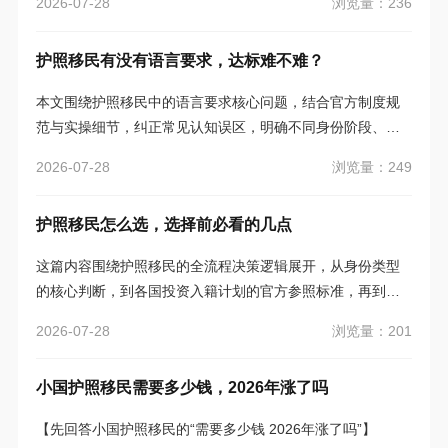
浏览量：236
2026-07-28
项目的公开要求，为家庭申请者提供实操层面的建议，避免
依赖非官方招商材料或网络热度做出决策。
护照移民有没有语言要求，达标难不难？
本文围绕护照移民中的语言要求核心问题，结合官方制度规
范与实操细节，纠正常见认知误区，明确不同身份阶段、家
庭各成员的判断标准，强调以主管单位官方信息为依据，指
浏览量：249
2026-07-28
导申请人理清流程逻辑、规避潜在风险。
护照移民怎么选，选择前必看的几点
这篇内容围绕护照移民的全流程决策逻辑展开，从身份类型
的核心判断，到各国投资入籍计划的官方参照标准，再到资
料管理、责任划分及付款环节的注意事项，全方位帮助申请
浏览量：201
2026-07-28
者理清思路，避开常见认知误区，做出契合自身家庭需求的
理性选择。
小国护照移民需要多少钱，2026年涨了吗
【先回答小国护照移民的“需要多少钱 2026年涨了吗”】