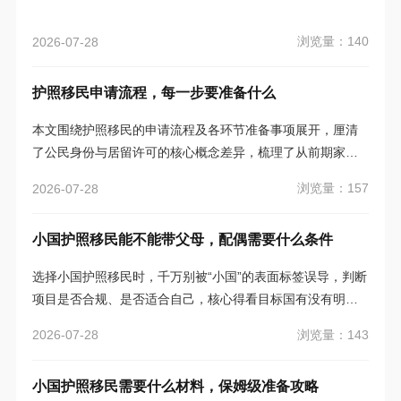
浏览量：140
2026-07-28
护照移民申请流程，每一步要准备什么
本文围绕护照移民的申请流程及各环节准备事项展开，厘清
了公民身份与居留许可的核心概念差异，梳理了从前期家庭
评估、流程层次判断到资料准备、付款留痕、签约确认等全
浏览量：157
2026-07-28
流程实操要点，并结合土耳其、圣多美和普林西比、圣基茨
和尼维斯等国家的投资入籍政策细节，给出了针对性建议，
小国护照移民能不能带父母，配偶需要什么条件
帮助申请者避开常见的概念误区和流程陷阱。
选择小国护照移民时，千万别被“小国”的表面标签误导，判断
项目是否合规、是否适合自己，核心得看目标国有没有明确
的成文制度、官方主管单位，以及实时更新的官方规则页
浏览量：143
2026-07-28
面。尤其是涉及父母、配偶等家庭成员随迁的问题，能不能
带、需要满足什么条件，全得依据具体项目的家属定义、年
小国护照移民需要什么材料，保姆级准备攻略
龄限制、经济依赖要求和申请时点来定，而且不同项目的规