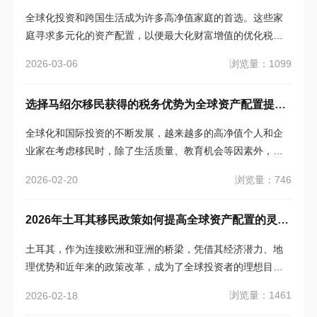
全球化投资和跨国生活成为许多高净值家庭的首选。这些家
庭寻求多元化的资产配置，以便最大化财富增值的优化税务
居民身份，减少税务负担。作为一种独特的全球资产配置工
浏览量：1099
2026-03-06
具，安提瓜护照逐渐成为投资移民的热门选择之一。尤其是
通过安提瓜的公民身份，申请者不仅能够享受该国独特的税
选择马绍尔移民获得的税务优势为全球资产配置提供灵活性
收政策，还能通过该身份在全球范围内灵活配置资产，优化
税务负担。
全球化和国际投资的不断发展，越来越多的高净值个人和企
业家在考虑移民时，除了生活质量、教育机会等因素外，税
务规划和全球资产配置的灵活性也变得越来越重要。马绍尔
浏览量：746
2026-02-20
群岛作为一个“零税天堂”，提供了一系列独特的税务优势，为
全球资产配置提供了前所未有的灵活性。选择马绍尔移民，
2026年土耳其移民政策如何提高全球资产配置的灵活性？
既可以优化个人和家庭的税务负担，还能够通过更加灵活的
税务结构，最大化资产增值和财富传承。
土耳其，作为连接欧洲和亚洲的桥梁，凭借其经济潜力、地
理优势和近年来的政策改革，成为了全球投资者的理想目的
地。2026年，土耳其进一步改革移民政策，尤其在提升全球
浏览量：1461
2026-02-18
资产配置的灵活性方面，出台了多项重要措施。这些措施既