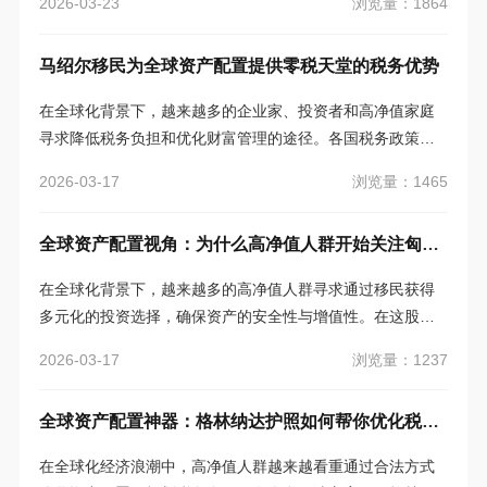
浏览量：1864
2026-03-23
凭借灵活门槛、高效审批的投资入籍项目，成为不少投资者
的心头好，尤其对那些想通过合法途径调整税务居民身份、
马绍尔移民为全球资产配置提供零税天堂的税务优势
实现资产自由配置的人来说，圣卢西亚护照是不容错过的选
择。
在全球化背景下，越来越多的企业家、投资者和高净值家庭
寻求降低税务负担和优化财富管理的途径。各国税务政策改
变，移民已成为实现税负优化和财富增值的一种有效手段。
浏览量：1465
2026-03-17
马绍尔群岛作为一个零税天堂，以其免税政策、简单的税务
框架和灵活的财富管理环境，成为了全球投资者和企业家的
全球资产配置视角：为什么高净值人群开始关注匈牙利？
理想选择。
在全球化背景下，越来越多的高净值人群寻求通过移民获得
多元化的投资选择，确保资产的安全性与增值性。在这股投
资移民潮中，匈牙利逐渐吸引了越来越多的目光。相比其他
浏览量：1237
2026-03-17
传统的移民目的地，匈牙利以其独特的投资移民计划、低门
槛、申根通行便利以及灵活的税务政策，成为了高净值家庭
全球资产配置神器：格林纳达护照如何帮你优化税务居民身份？
的理想之选。那么，从全球资产配置的视角来看，为什么匈
牙利成为了投资者的焦点？它到底有哪些优势吸引着这些富
在全球化经济浪潮中，高净值人群越来越看重通过合法方式
裕家庭？