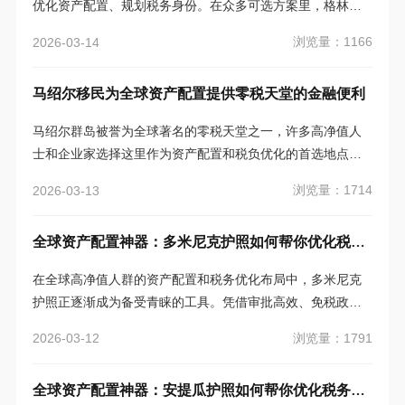
优化资产配置、规划税务身份。在众多可选方案里，格林纳
达投资入籍（CBI）项目凭借独特的移民政策和税务优势，成
浏览量：1166
2026-03-14
为不少国际投资者的优先选择。
马绍尔移民为全球资产配置提供零税天堂的金融便利
马绍尔群岛被誉为全球著名的零税天堂之一，许多高净值人
士和企业家选择这里作为资产配置和税负优化的首选地点。
零税天堂通常是指那些不征收资本利得税、财富税、遗产
浏览量：1714
2026-03-13
税、所得税等的地方，这些政策为投资者和企业提供了极大
的税务优惠。
全球资产配置神器：多米尼克护照如何帮你优化税务居民身份？
在全球高净值人群的资产配置和税务优化布局中，多米尼克
护照正逐渐成为备受青睐的工具。凭借审批高效、免税政策
宽松、海外资产管理灵活等核心特点，这个身份不仅能为家
浏览量：1791
2026-03-12
庭打通国际通行的便利通道，更能帮助投资者优化税务居民
身份，实现财富安全与生活方式的双重灵活。
全球资产配置神器：安提瓜护照如何帮你优化税务居民身份？