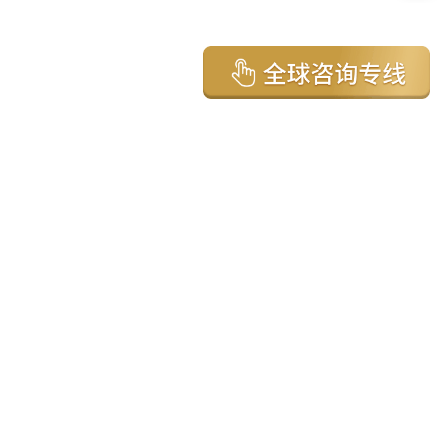
亚太环球移民国家
澳大利亚
加拿大
美国
新西兰
英国
希腊
塞浦路斯
葡萄牙
马来西亚
泰国
圣基茨
马耳他
安提瓜
多米尼克
格林纳达
西班牙
菲律宾
韩国
瓦努阿图
保加利亚
土耳其
圣卢西亚
爱尔兰
北马其顿