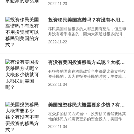
的众多优势会选择移民，尤其是移民去美国的
2022-11-23
人数确实是比较多的，因为美国在很多方面都
拥有着众多的优势，所以才能够让来自世界各
地的人名称的选择，移民到美国还有很多的人
投资移民美国靠谱吗？有没有不用投资就可以移民到美国的方式？
通过的是投资移民去美国，一起来了解一下现
在还合适吗？
移民美国相信很多的人都是拥有想法，但是却
并没有着手准备的，因为大家通过很多的消息
也可以知道想要移民美国，并不是一件容易的
2022-11-22
事情，但是美国对于对自己国家有帮助的人也
是非常欢迎的，所以很多的人选择投资移民美
国，一起来了解一下，投资移民美国到底靠谱
吗？
有没有美国投资移民方式呢？大概多少钱就可以移民到美国呢？
有很多的国家在移民政策当中都是比较支持投
资移民的，因为在投资移民的时候，主要就是
吸引一些海外人士对自己的国家进行投资，自
2022-11-04
然是有利于国家发展的，当然在美国也是有投
资移民这种方式的，一起来了解一下美国投资
移民方式是什么？大概多少钱就可以移民到美
国呢？
美国投资移民大概需要多少钱？有没有不需要投资的移民方式？
在众多的移民方式当中，投资移民当然要比其
他的移民方式需要更多的资金投入，美国作为
一个移民大国，也有这投资移民的方式，其中
2022-11-04
大家可以通过E-2签证的方法就能够获得无限期