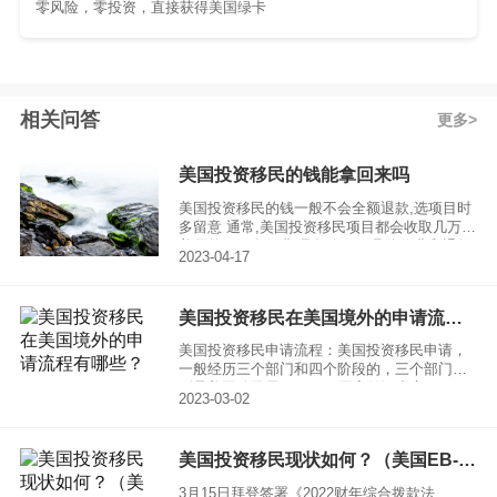
零风险，零投资，直接获得美国绿卡
相关问答
更多
美国投资移民的钱能拿回来吗
美国投资移民的钱一般不会全额退款,选项目时
多留意 通常,美国投资移民项目都会收取几万元
美元的项目发行费,且每个项目具体收费和退款
2023-04-17
的条款都不一样。大部分的项目发行费是用作
项目运作和融资的开销,通常不一定全额退款。
不过,有些项目会清楚列明:一旦投资者I-526被
美国投资移民在美国境外的申请流程有哪些？
拒,会退还发行费。建议投资者在选择项目的时
候,也最好了解清楚这方面的条款。
美国投资移民申请流程：美国投资移民申请，
一般经历三个部门和四个阶段的，三个部门分
别是美国移民局USCIS、国家签证中心NVC、
2023-03-02
美国驻外领事馆；
美国投资移民现状如何？（美国EB-5）
3月15日拜登签署《2022财年综合拨款法