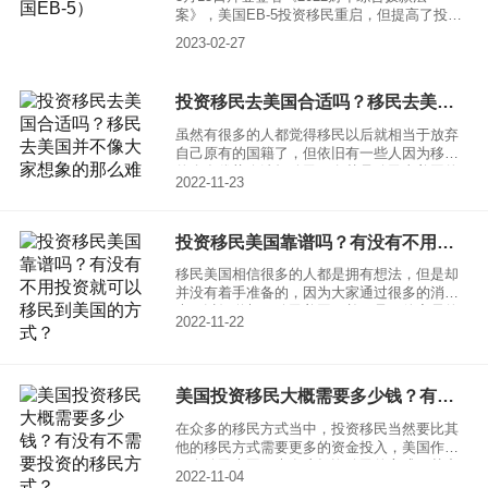
案》，美国EB-5投资移民重启，但提高了投资
额。原政策目标就业区TEA投资门槛为50万美
2023-02-27
金，非TEA项目为100万美元。新政策中TEA项
目的投资额为80万美元，非TEA项目为105万
美元。
投资移民去美国合适吗？移民去美国并不像大家想象的那么难
虽然有很多的人都觉得移民以后就相当于放弃
自己原有的国籍了，但依旧有一些人因为移民
的众多优势会选择移民，尤其是移民去美国的
2022-11-23
人数确实是比较多的，因为美国在很多方面都
拥有着众多的优势，所以才能够让来自世界各
地的人名称的选择，移民到美国还有很多的人
投资移民美国靠谱吗？有没有不用投资就可以移民到美国的方式？
通过的是投资移民去美国，一起来了解一下现
在还合适吗？
移民美国相信很多的人都是拥有想法，但是却
并没有着手准备的，因为大家通过很多的消息
也可以知道想要移民美国，并不是一件容易的
2022-11-22
事情，但是美国对于对自己国家有帮助的人也
是非常欢迎的，所以很多的人选择投资移民美
国，一起来了解一下，投资移民美国到底靠谱
吗？
美国投资移民大概需要多少钱？有没有不需要投资的移民方式？
在众多的移民方式当中，投资移民当然要比其
他的移民方式需要更多的资金投入，美国作为
一个移民大国，也有这投资移民的方式，其中
2022-11-04
大家可以通过E-2签证的方法就能够获得无限期