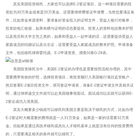
其实美国投资移民，大家也可以选择E-2签证项目。这一种项目需要的投
资款为30万美金或者是35万美金。还需要律师费签证申请费，当然也要满足条
件，比如资金来源资料，要准备好资金投入的证明文件，受益人银行对账单，
投资款电汇收据，如果有赠与证明的话也要提供。投资人的资料包括整本护照
以及简历和大学文凭之类的，如果和受益人一起申请的话，还需要提供受益人
家庭成员的结婚证以及出生证，还需要受益人家庭成员的整本护照。申请准备
文件，包括移民律师委托函、E-2申请资质、调查问卷G-28表。
美国投资移民当中，美国E-2签证的办理也是需要按照流程办理的，其中
需要携带有效的护照，选择投资项目，将投资额打入美国银行项目监管账户，
然后签署E-2项目投资文件，填写签证申请表，准备E-2签证申请文件及相关证
明，通过律师递交文件就可以赴美国领事馆面试。面试成功以后就可以获得E-
2签证成功入境美国。
其实大概要多少钱就可以移民到美国主要是取决于移民的方式，比如办理
E-2签证时大概需要的费用就是一人31万美金，如果是一家的话需要32万美
金。但如果是通过高技术移民或杰出人才移民基本上就是没有任何的投资费用
的，只需要满足相关的条件就可以移民了。