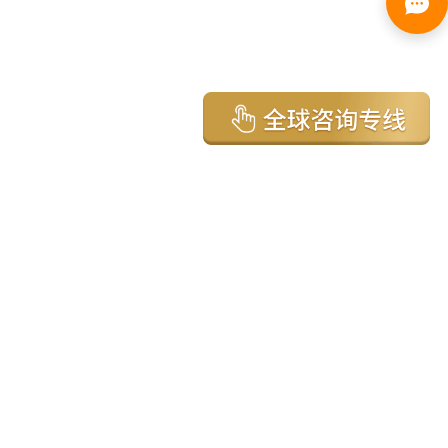
亚太环球移民国家
澳大利亚
加拿大
美国
新西兰
英国
希腊
塞浦路斯
葡萄牙
马来西亚
泰国
圣基茨
马耳他
安提瓜
多米尼克
格林纳达
西班牙
菲律宾
韩国
瓦努阿图
保加利亚