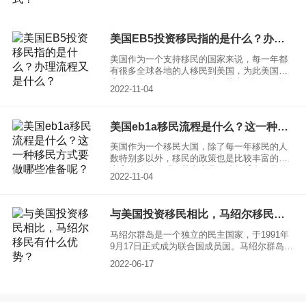
的延长，更有机会通过这种方法来顺利的移民
到美国一起来了解一下美国投资移民大概需要
多少钱？有没有不需要投资的移民方式呢？
美国EB5投资移民指的是什么？办理流程又是什么？
美国作为一个支持移民的国家来说，每一年都
有很多全球各地的人移民到美国，为此美国政
府也做出了很多的移民政策，其中包括EB5投
2022-11-04
资移民，但也有一些人并不清楚，这到底是一
种什么样的投资方法，一起来了解一下，美国
EB5投资移民到底指的是什么？
美国eb1a移民流程是什么？这一种移民方式要做哪些准备呢？
美国作为一个移民大国，除了每一年移民的人
数特别多以外，移民的政策也是比较丰富的，
大家在移民的时候基本上只要选择适合自己的
2022-11-04
方式，移民也是比较容易的，其中就包括eb1a
移民项目，一起来了解一下，美国eb1a移民流
程是什么？
与美国投资移民相比，马绍尔移民有什么优势？
马绍尔群岛是一个独立的民主国家，于1991年
9月17日正式成为联合国成员国。马绍尔群岛政
治稳定，经济繁荣，当地居民主要有马绍尔群
2022-06-17
岛岛民、美国人、德国人、中国人，首都马朱
罗，官方语言为英语。与美国投资移民相比，
马绍尔移民有什么优势？