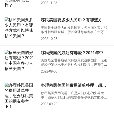
可能很多的人都觉得美国作为一个发达的资本
2022-11-22
主义国家，移民的门槛是非常高的，但其实如
果自己能够具备一些条件的话，移民也不是一
件很困难的事情。因为美国是非常支持移民
的，基本上只要能够为美国带来一定的利益，
移民美国要多少人民币？有哪些方式可以快速移民美国？
就是可以移民。一起来了解一下，中国投资美
国移民的多不多？
美国是全球最大的发达国家，各方面的实力和
条件都雄踞全球，所以全球每年都有几十万的
人移民美国。很多想要移民美国的人士都非常
2022-10-25
关心移民美国要多少人民币？以及有哪些方式
可以快速移民美国？其实移民美国的方式有很
多，不同的移民方式需要的费用也不一样，所
移民美国的好处有哪些？2021年中国有多少人移民美国？
以想要知道移民美国要多少人民币，首先就要
明确具体选择哪种移民方式。
美国是全世界最强大科技最发达的国家，无论
是经济发达水平还是社会福利制度，也都位于
世界前列，如此优越的条件自然就吸引了非常
2022-09-30
多的投资移民者。很多人都想移民美国，都在
说移民美国好，那么移民美国的好处到底有哪
些？2021年中国有多少人移民美国呢？下面就
办理移民美国的费用清单整理，想要移民美国的朋友参考一下！
给大家介绍一下。
移民美国费用问题一直是人们关心的头等大
事，很多人都会问到底需要多少钱我才能移民
美国？下面我们一起谈谈美国移民费用的具体
2022-09-22
情况。 当然，想要移民美国，要准备的费用肯
定不少，特别是包括了去前花费以及去后消