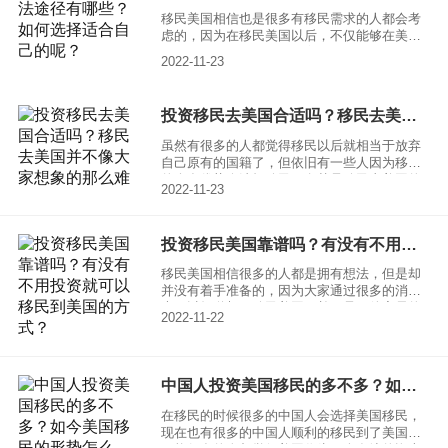
移民美国相信也是很多有移民需求的人都会考
虑的，因为在移民美国以后，不仅能够在美国
生活工作，对于子女的教育，以及享受各种福
2022-11-23
利待遇都是非常有优势的。另外就是美国每一
年都有很多移民成功的人，他们来自世界各
地，虽然在移民的时候也有一些要求，但是也
投资移民去美国合适吗？移民去美国并不像大家想象的那么难
有方法和途径的。一起来了解一下，移民美国
的方法途径有哪些？如何选择适合自己的？
虽然有很多的人都觉得移民以后就相当于放弃
自己原有的国籍了，但依旧有一些人因为移民
的众多优势会选择移民，尤其是移民去美国的
2022-11-23
人数确实是比较多的，因为美国在很多方面都
拥有着众多的优势，所以才能够让来自世界各
地的人名称的选择，移民到美国还有很多的人
投资移民美国靠谱吗？有没有不用投资就可以移民到美国的方式？
通过的是投资移民去美国，一起来了解一下现
在还合适吗？
移民美国相信很多的人都是拥有想法，但是却
并没有着手准备的，因为大家通过很多的消息
也可以知道想要移民美国，并不是一件容易的
2022-11-22
事情，但是美国对于对自己国家有帮助的人也
是非常欢迎的，所以很多的人选择投资移民美
国，一起来了解一下，投资移民美国到底靠谱
吗？
中国人投资美国移民的多不多？如今美国移民的形势怎么样？
在移民的时候很多的中国人会选择美国移民，
现在也有很多的中国人顺利的移民到了美国，