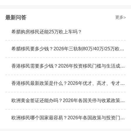
费。 美国移民生活费用。新移民来美国语言不
通，刚开始是不好找工作的。即使能找到工
作，也是些低收入的工作，所以最初几年绝大
多数只能靠吃老本，这就要有足够的老本可以
最新问答
更多
吃，那移民美国要准备什么费用呢？由于每个
人对生活的需求不一样，有些家庭一年有2万美
元就勉强过日子了，但另外一些家庭可能10万
希腊购房移民还能25万欧上车吗？
美元都不够。
希腊移民要多少钱？2026年三轨制80万/40万/25万欧元购房门槛详解
香港移民需要多少钱？2026年投资移民门槛与生活成本真实预算
香港移民最新政策是什么？2026年优才、高才、专才计划申请条件全解析
欧洲黄金签证还能办吗？2026年各国关停与收紧政策最新动态
欧洲移民哪个国家最容易？2026年各国政策与投资门槛全面对比