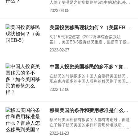
人除了要满足之前所提到的6条中的3条以外，
还额外需要满足 Dhanasar 案确立的三条标
2023-03-08
准，即：
美国投资移民现状如何？（美国EB-5）
3月15日拜登签署《2022财年综合拨款法
案》，美国EB-5投资移民重启，但提高了投资
额。原政策目标就业区TEA投资门槛为50万美
2023-02-27
金，非TEA项目为100万美元。新政策中TEA项
目的投资额为80万美元，非TEA项目为105万
美元。
中国人投资美国移民的多不多？如今美国移民的形势怎么样？
在移民的时候很多的中国人会选择美国移民，
现在也有很多的中国人顺利的移民到了美国，
可能很多的人都觉得美国作为一个发达的资本
2022-12-06
主义国家，移民的门槛是非常高的，但其实如
果自己能够具备一些条件的话，移民也不是一
件很困难的事情。因为美国是非常支持移民
的，基本上只要能够为美国带来一定的利益，
移民美国的条件和费用标准是什么？普通人怎么移民到美国？
就是可以移民。一起来了解一下，中国投资美
国移民的多不多？
移民到美国相信有很多的人都有考虑过，但是
在了解了移民美国的条件和费用标准以后，就
会望而却步，因为不管是条件和费用都是普通
2022-11-23
的人难以满足的，除了需要自己在一些领域上