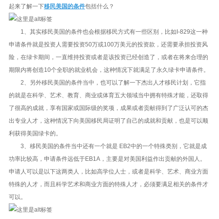
起来了解一下
移民美国的条件
包括什么？
1、其实移民美国的条件也会根据移民方式有一些区别，比如I-829这一种
申请条件就是投资人需要投资50万或100万美元的投资款，还需要承担投资风
险，在绿卡期间，一直维持投资或者是该投资已经创造了，或者在将来合理的
期限内将创造10个全职的就业机会，这种情况下就满足了永久绿卡申请条件。
2、另外移民美国的条件当中，也可以了解一下杰出人才移民计划，它指
的就是在科学、艺术、教育、商业或体育五大领域当中拥有特殊才能，还取得
了很高的成就，享有国家或国际级的奖项，成果或者贡献得到了广泛认可的杰
出专业人才，这种情况下向美国移民局证明了自己的成就和贡献，也是可以顺
利获得美国绿卡的。
3、移民美国的条件当中还有一个就是 EB2中的一个特殊类别，它就是成
功率比较高，申请条件远低于EB1A，主要是对美国利益作出贡献的外国人。
申请人可以是以下这两类人，比如高学位人士，或者是科学、艺术、商业方面
特殊的人才，而且科学艺术和商业方面的特殊人才，必须要满足相关的条件才
可以。