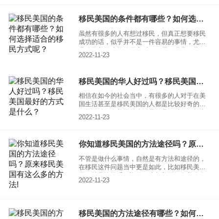
面获得突出的贡献，属于技术人才以外，还需
要满足其它的条件，一起来具体了解一下。
移民美国的条件都有哪些？如何选择适合的移民方式呢？
虽然有很多的人有想过移民，但真正想要移民
成功的话，似乎并不是一件容易的事情，尤其
是移民美国这样的国家时，更需要满足一些条
2022-11-23
件，一起来了解一下，移民美国的条件有哪
些？如何选择适合自己的移民方式呢？
移民美国的华人好过吗？移民美国最好的方式是什么？
相信在如今的社会当中，有很多的人对于在美
国生活甚至是移民美国的人都是比较好奇的，
不知道他们在美国的生活是不是好过？一起来
2022-11-23
了解一下移民美国的华人好过吗？移民美国的
最好方式是什么？
你知道移民美国的方法途径吗？原来移民美国有这么多的方法!
不管是做什么事情，自然是有方法和途径的，
在移民这件问题当中更是如此，比如移民美
国，就是比较受欢迎的，这与美国拥有着众多
2022-11-23
的优势有着密不可分的关系，比如在美国除了
医疗体系比较好以外，环境也是比较好的，可
以让大家更轻松的生活，没有太多的经济压
力。一起来具体了解一下，移民美国的方法途
移民美国的方法途径有哪些？如何选择适合自己的呢？
径有哪些？