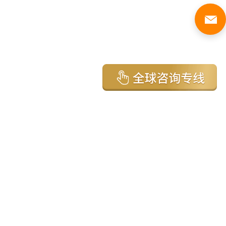
亚太环球移民国家
澳大利亚
加拿大
美国
新西兰
英国
希腊
塞浦路斯
葡萄牙
马来西亚
泰国
圣基茨
马耳他
安提瓜
多米尼克
格林纳达
西班牙