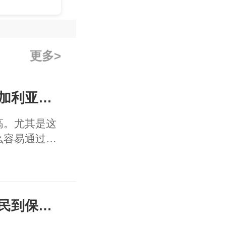
更多
办理保加利亚移民难吗？保加利亚移民条件汇总！
高。尤其是这
么容易通过，
的国家，就获
者的青睐。虽
是他的经济实
亚难吗？下面
保加利亚是发达国家吗？移民到保加利亚的人后悔了吗？
条件汇总。