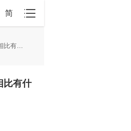
简
保加利亚人均GDP是多少？和发达国家相比有什么优劣势？
相比有什