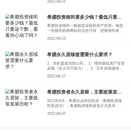
2022-09-21
购房移民好不好？有没有弊端？”实际上，“希腊
购房移民好不好”这个问题，可以通过观察近两
年希腊的购房者数量激增来看出。同时，希腊
希腊投资移民要多少钱？最低只要这个数，看看你心动了吗？
购房移民也有一个小小的弊端。
希腊投资移民一般都是采取的房产投资。根据
一些移民机构网站的信息可得，想要移民希腊
只需要投资25万欧元的房产就行，换算成人民
2022-09-13
币也就200万左右，这对其他国家的移民成本来
说，移民投资是相当低的。
希腊永久居续签需要什么要求？
1、非欧盟成员国公民， 2、维持最低房产投资
金额（至少25万欧元）， 3、五年连续缴纳医
疗保险。保费金额为：0-19岁：180欧，20-40
2022-06-17
岁：190欧，41-50岁：210欧，51-60岁：225
欧，61-69岁：245欧，(针对70岁及以上老年
人：具体咨询保险公司）
希腊投资者永久居留，主要政策发展历程？
2013年4月，希腊议会特别批准《希腊投资移
民促进法》，希腊购房移民政策正式发布 。
2014年 政策增加了规定“持有房产可获得居留
2022-06-07
许可” 2015年7月，修正法案，投资金额保持25
万欧元不变，重新规定身份属性、附申人员、
可转入籍等，政策便利化。身份属性：明确了
永久居留身份...