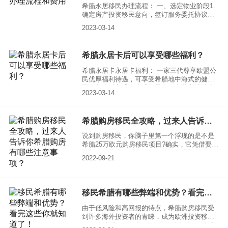
希腊永居移民办理流程： 一、选定物业阶段1.
确定房产投资移民意向，签订服务委托协议，
支付顾问费;2.准备商务考察签证的申请文件，
2023-03-14
预定机票及安排行程；3.赴希腊考察，看房、
选房，签订房产预定协议，支付房产定金；
希腊永居卡后可以享受哪些福利？
希腊永居卡永居卡福利： 一家三代尊享欧盟公
民优厚福利待遇，可享受希腊地中海式的健康
国际化生活方式；未成年子女可免费入读希腊
2023-03-14
公立学校，或就读私立学校，享受顶级欧美教
育资源，同时也可以华侨生身份轻松考取国内
名牌大学
希腊购房移民全攻略，过来人告诉你希腊购房有哪些注意事项？
说到购房移民，你脑子里第一个浮现的是不是
希腊25万欧元购房移民项目?确实，它凭借要求
简单、优势众多成为了很多移民人士的首选。
2022-09-21
今天，我们就一起看一下希腊购房移民的全攻
略吧!
移民希腊有哪些弊端和优势？看完这些你就知道了！
由于低风险和高回报的特点，希腊购房移民受
到许多海外投资者的青睐，成为欧洲投资移民
项目的“宠儿”。同时，也有投资者担心：“希腊