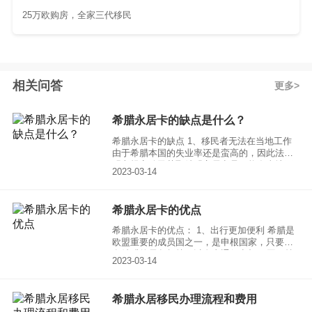
25万欧购房，全家三代移民
相关问答
更多
希腊永居卡的缺点是什么？
希腊永居卡的缺点 1、移民者无法在当地工作
由于希腊本国的失业率还是蛮高的，因此法律
明文规定移民获取希腊永居卡是不能在当地工
2023-03-14
作的。但可以开创自己的企业，当老板，投资
生意赚钱。
希腊永居卡的优点
希腊永居卡的优点： 1、出行更加便利 希腊是
欧盟重要的成员国之一，是申根国家，只要拥
有希腊的居留权就可以自由通行申根26国。持
2023-03-14
有希腊永居卡可以自由免签出入世界70多个国
家和地区，并且无需入籍。
​希腊永居移民办理流程和费用