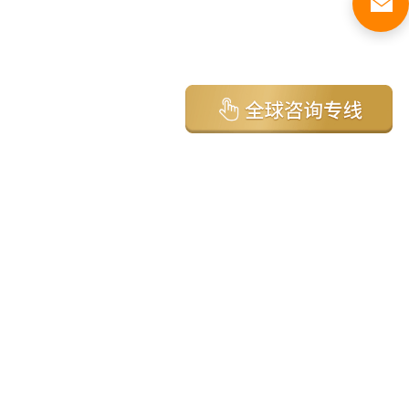
亚太环球移民国家
澳大利亚
加拿大
美国
新西兰
英国
希腊
塞浦路斯
葡萄牙
马来西亚
泰国
圣基茨
马耳他
安提瓜
多米尼克
格林纳达
西班牙
菲律宾
韩国
瓦努阿图
保加利亚