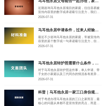
马耳他永居父母能否一起办理，家庭团聚政策详解
近期咨询马耳他永居项目的家庭，往往容易被
宣传内容里的数字或承诺吸引注意力，我们则
更倾向先聚焦父母随行的核心问题，帮大家明
2026-07-31
确这类申请的最终法律结果，区分哪些条件是
家庭可以自主把控的，哪些只能等待官方主管
部门的决策。
马耳他永居申请条件，过来人经验分享
最近不少咨询马耳他永居的家庭，常被宣传内
容里的某个数字或一句承诺吸引注意力，但我
更建议大家先把核心的准入条件理清楚——要
2026-07-31
明确最终能拿到的法律身份是什么，区分哪些
条件是自己能掌控的，哪些只能等待主管部门
的决定，所有关键判断都要基于官方正式来
源，绝不拿成功个案替代通用规则，也不会把
马耳他永居转护照需要什么条件，别漏了这几项
参考处理期说成保证获批日期。
对于马耳他永居转护照这件事，单人申请、带
子女的小家庭以及三代同办的情况各有差异，
亚太环球移民顾问Terra的分析思路是从转护照
2026-07-31
核心条件切入，先明确制度的边界规则，再结
合每位申请人的实际情况逐一梳理。本文所有
判断均基于官方正式文件，不会用个别成功个
科普｜马耳他永居一家三口身份规划，主申怎么选最合适
案替代通用准则，也不会把参考办理期当作绝
对保证日期，旨在为正在做决策的家庭提供清
对于考虑办理马耳他永居的三口之家而言，最
晰、靠谱的结论。
核心的问题从来都不是宣传里的亮点，而是这