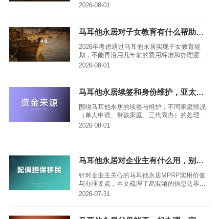
Terra建议，大家在辨别网络上的经验帖时，先
2026-08-01
明确当前的制度边界，再结合自身每位家庭成
员的实际条件逐一核实，避免被不实信息或过
时经验误导，确保申请决策的稳妥性。
马耳他永居对子女教育有什么帮助，亚太环球移民专业分析
2026年考虑通过马耳他永居实现子女教育规
划，不能再沿用几年前的费用标准和办理逻
辑。本文会围绕真实办理顺序、付款边界、长
2026-08-01
期维护等核心问题，还原身份在子女教育中的
实际作用，帮有需求的家庭理清务实的规划路
径。
马耳他永居续签和身份维护，亚太环球移民专业分析
围绕马耳他永居的续签与维护，不同家庭情况
（单人申请、带孩家庭、三代同办）的处理逻
辑存在差异，亚太环球移民顾问Terra主张从制
2026-08-01
度边界切入，结合每位成员的实际条件展开分
析，全程以官方正式规则为核心依据，拒绝用
成功个案替代通用规则，也不将参考处理期等
同于保证日期，确保所有判断都能追溯到权威
马耳他永居对企业主有什么用，别盲目跟风
来源。
针对企业主关心的马耳他永居MPRP实用价值
与办理要点，本文梳理了易混淆的信息边界、
合规办理流程、最新费用标准、家庭安排注意
2026-07-31
事项及权限误区，帮大家避开营销误导，清晰
判断身份对自身业务的实际作用，做出稳妥决
策。