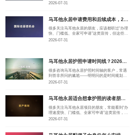
项安排是否真正契合自身的长期生活规划。本
2026-07-31
文结合实操经验，从资格评估、费用拆解、办
理节奏到获批后的维护等全流程，给出务实的
判断和可落地的执行建议，帮大家看清真实的
马耳他永居申请费用和后续成本，2026年涨了吗
办理边界，避免盲目决策。
很多关注马耳他永居的朋友，应该都听过“办理
快、门槛低、全家可申请”这类宣传，但这些说
法大多没明确标注适用年份和案件所处阶段。
2026-07-31
关于马耳他永居的申请与持有成本，文中涉及
的金额和制度说明都有具体查验日期，它们只
能作为决策参考底稿，不能当成个案获批、办
理周期固定或未来规则不变的保证，更不能把
马耳他永居护照申请时间线？2026最新实测
可能性表述成必然结果。
很多咨询马耳他永居护照时间轴的客户，常遇
到答非所问的尴尬——明明问的是时间规划，
得到的却只有项目门槛。对马耳他永居而言，
2026-07-31
资金只是入门条件，能否真正落地，关键要看
法律结果、家庭安排以及后续需履行的各项义
务。本文将完全基于官方正式规则拆解永居转
马耳他永居适合想拿护照的读者朋友吗｜亚太环球移民解读
护照的完整时间轴，全程不拿个案替代通用规
则，不把参考期限当作保证日期，所有判断均
很多关注马耳他永居项目的朋友，常能看到“办
有官方依据可追溯。
理速度快、门槛低、全家可申请”这类宣传，但
这些表述大多没明确标注适用年份和具体办理
2026-07-31
步骤。需要明确的是，文中涉及的项目金额和
制度说明都有复核日期，仅作为决策参考底
稿，不能对个案批准结果、办理周期或未来规