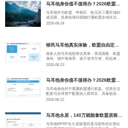
洲、希望子女接受欧洲教育、计划在欧盟生活
马耳他身份值不值得办？2026欧盟通行权益与定居优势详解
或做跨境资产配置的人来说，这才是它真正的
含金量。
马耳他作为欧盟、申根区、欧元区三重区域的
成员国，其身份项目因能打通欧盟全域生活通
道，且适配不同预算需求，成为全球移民热门
2026-06-24
选择。无论是可享受27国自由定居、工作等核
心权益的欧盟护照，还是低成本准入欧盟生活
的MPRP永居项目，都能满足看重欧盟通行及
宜居环境的申请人需求。结合2026年欧盟权益
移民马耳他真实体验，欧盟自由定居生活测评
体系保持稳定，再加上马耳他自身低税、英语
环境、优质医疗教育等优势，不同经济状况的
很多人把马耳他想得太简单：英语国家、欧盟
申请人都能找到合适的移民方案。
身份、地中海海景、孩子读书方便，听起来像
一个低成本欧洲定居答案。但真实情况是，马
2026-06-23
耳他适合一部分家庭，不适合所有人。它的优
势很明确，英语环境、欧盟国家、治安相对稳
定、医疗教育体系完整、气候温和；短板也很
马耳他身份值不值得办？2026欧盟通行权益与定居优势详解
现实，面积小、房租不低、夏季拥挤、公共交
通效率有限，工作机会和产业规模不能和德
马耳他身份对于看重欧盟通行权益、优质生活
国、法国、荷兰相比。
配套与全球资产配置的人群而言，具备较高办
理价值。作为欧盟、申根区、欧元区与英联邦
2026-06-22
的“四重身份”成员国，马耳他身份的核心权益受
欧盟法律保障，2026年欧盟通行相关政策无明
确变动迹象，权益稳定性较强。目前马耳他核
马耳他永居，140万就能拿欧盟居留？这些资金来源要求别忽略
心移民项目分为投资入籍（护照）与MPRP永
久居留两类，费用跨度从约140万人民币到800
马耳他MPRP永久居留项目是当前性价比突出
万人民币不等，亚太环球移民可根据申请人需