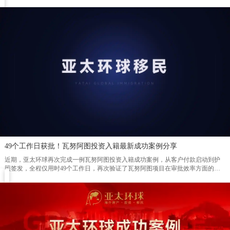
49个工作日获批！瓦努阿图投资入籍最新成功案例分享
近期，亚太环球再次完成一例瓦努阿图投资入籍成功案例，从客户付款启动到护
照签发，全程仅用时49个工作日，再次验证了瓦努阿图项目在审批效率方面的突
出优势。根据本次案例时间线显示，客户于2026年3月23日完成付款并正式启动背
景调查。经过资料审核及尽职调查后，项目于2026年4月20日顺利获得瓦努阿图投
资促进局（AIP）原则性批准函。随后，客户于5月13日取得公民证书，5月21日完
成出生纸及身份证件签发，并于5月28日正式领取瓦努阿图护照，整个流程高效顺
畅。