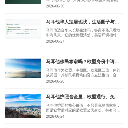
籍”“捐款拿护照”“买房加捐款拿欧盟护照”的逻辑
来申请。2025年4月29日，欧盟法院在
2026-06-30
Commission v Malta案中认定马耳他2020年投
资入籍安排违反欧盟法。随后马耳他在2025年
修订身份法，终止旧版“Exceptional
马耳他华人定居现状，生活圈子与就业环境实测
Services”投资入籍计划，并删除与投资入籍、
交易、代理相关的表述。
马耳他适合华人长期生活吗，答案不能只看地
中海风景。它的优势很清楚，英语环境相对友
好，治安和生活节奏比不少大城市稳定，欧盟
2026-06-27
和申根身份带来的出行便利也有吸引力。但它
的短板同样明显，地方小，租房和交通压力不
低，中文服务圈子有限，非欧盟人士找工作高
度依赖雇主、岗位和居留许可。
马耳他移民靠谱吗？欧盟身份申请门槛与福利解析
马耳他作为欧盟、申根区、欧元区三位一体的
成员国，其移民项目均由官方立法推出，合规
性与身份含金量有充分保障。目前该国提供永
2026-06-26
居（MPRP）和护照两类核心移民选项，申请
门槛清晰，福利覆盖教育、医疗、出行、经
商、税务等多个维度，能适配不同预算的全球
马耳他护照含金量，欧盟通行、免签出行优势盘点
投资者，亚太环球移民作为专注全球移民的专
业机构，可提供项目资质核查、方案定制、流
马耳他护照的核心价值，不只是免签国家多，
程跟进等一站式服务，助力申请人精准把握申
而是它背后对应的是欧盟公民身份。持有马耳
请要点。
他护照，意味着你是马耳他公民，同时也是欧
2026-06-24
盟公民，可以在欧盟框架内享有自由流动、居
住、工作、学习和经商等权利。对经常往返欧