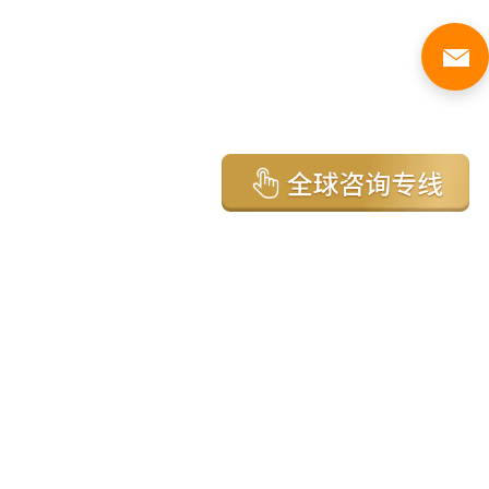
亚太环球移民国家
澳大利亚
加拿大
美国
新西兰
英国
希腊
塞浦路斯
葡萄牙
马来西亚
泰国
圣基茨
马耳他
安提瓜
多米尼克
格林纳达
西班牙