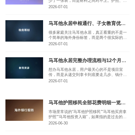
少了一张表，而是材料之间对不上。护照、出
生证明、无犯罪证明、银行流水、资金来源、
2026-07-01
租房或购房文件、医疗和保险材料，看起来都
很常规，但放到马耳他永久居留计划 MPRP
里，每一类文件都要能互相解释。
马耳他永居申根通行、子女教育优势解读（2026最新版）｜亚太环球专业解读
很多家庭关注马耳他永居，真正看重的不是一
个简单的海外身份标签，而是两个很实际的结
果：一家人能否在马耳他长期合法居住，能否
2026-07-01
更方便地安排申根区短期出行；孩子能否以更
稳定的身份进入当地学校体系，把马耳他作为
英语教育和欧洲升学的备选地。
马耳他永居完整办理流程与12个月审批周期详解 2026最新版
想办马耳他永居，用户最关心的不是项目宣
传，而是从递交到拿卡到底要走几步、钱什么
时候付、12个月是否靠谱。按截至2026年7月
2026-07-01
可核对的官方口径，马耳他永久居留项目通常
指Malta Permanent Residence Programme，
简称MPRP，由Residency Malta Agency管
理，法律基础主要是S.L.217.26。它不是普通
马耳他护照移民全部花费明细一览完整版（2026最新版）亚太环球专业解读
旅游签证，也不是自动入籍通道，而是面向非
欧盟、非欧洲经济区、非瑞士身份人士的投资
市场里常说的“马耳他护照移民”“马耳他买房拿
居留项目。
护照”“马耳他投资入籍”，如果指的是过去的马
耳他投资入籍或黄金护照路径，新申请已经不
2026-06-30
能再按旧费用表办理。2025年4月29日，欧盟
法院在 Commission v Malta 案中认定马耳他