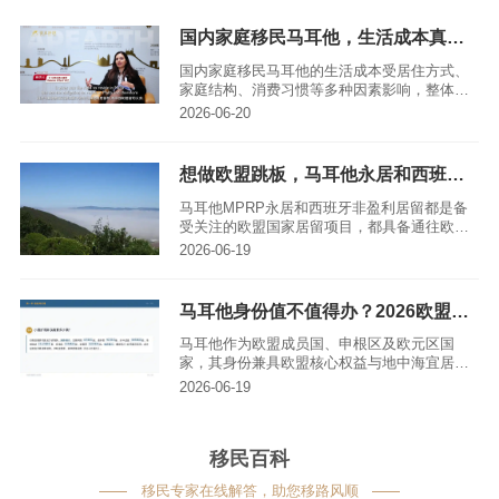
环境等核心优势；西班牙非盈利居留成本更
低，先获取临时居留再转永居，适合预算有
国内家庭移民马耳他，生活成本真实测评
限、偏爱南欧生活氛围的申请人。亚太环球移
民可根据申请人的具体需求提供专业评估与定
国内家庭移民马耳他的生活成本受居住方式、
制化方案。
家庭结构、消费习惯等多种因素影响，整体处
于欧洲中等水平，与国内一线城市消费区间相
2026-06-20
近。马耳他作为集欧盟成员国、申根区、欧元
区、英联邦“四位一体”的国家，凭借优质英式教
育、完善医疗体系和宜人的地中海气候，一直
想做欧盟跳板，马耳他永居和西班牙非盈利居留，哪个更适合？
是国内家庭移民的热门选择，下文将从住房、
日常消费、教育、医疗等维度详细拆解其生活
马耳他MPRP永居和西班牙非盈利居留都是备
成本，并给出实用优化建议及常见问题解答。
受关注的欧盟国家居留项目，都具备通往欧盟
永居的跳板属性，但二者在申请门槛、资金投
2026-06-19
入、居住要求、身份进阶路径等方面存在显著
差异。马耳他永居更适合预算充足、希望一步
到位拿永居、看重英式教育体系的申请人；西
马耳他身份值不值得办？2026欧盟通行权益与定居优势详解
班牙非盈利居留则适配预算有限、能满足每年
居住要求、偏好南欧生活环境的人群，申请人
马耳他作为欧盟成员国、申根区及欧元区国
需要结合自身资金状况、居住意愿以及长远规
家，其身份兼具欧盟核心权益与地中海宜居定
划综合考量后再做选择。
居双重价值，是否值得办理需结合申请人的全
2026-06-19
球出行、子女教育、资产配置等需求判断。
2026年欧盟公民权益框架保持稳定，持有马耳
他护照可享受27国自由居住、工作、教育等完
移民百科
整权益；MPRP永居则以较低成本实现申根区
自由出入与马耳他长期定居。
移民专家在线解答，助您移路风顺