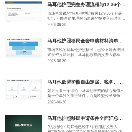
2020年投资入籍安排违反欧盟法。随后，马耳
马耳他护照完整办理流程与12-36个月审批周期详解（2026最新版）
他在2025年7月24日通过 Maltese Citizenship
Amendment Act 2025，并修改相关附属法
市场里常说的“马耳他护照移民12至36个月获
规，将原有的固定投资入籍框架调整为以 merit
批”，不能再简单理解为原来的投资入籍时间
为基础的归化制度。
表。马耳他原有以固定出资和投资为核心的公
2026-06-30
民身份框架，已经在2025年欧盟法院判决后被
官方重新修订。现行可公开查询的重点，是“基
于杰出贡献或特殊价值的归化入籍”，英文通常
马耳他护照移民全套申请材料清单完整版 2026最新版
称为 citizenship by naturalisation on the basis
of merit。
市场常说的马耳他护照移民，已经不能再按旧
式投资入籍理解。马耳他原有的投资入籍框架
在欧盟法院2025年4月29日判决后被调整，马
2026-06-30
耳他官方随后明确，现行的Citizenship by
Merit不是旧投资入籍项目的延续，也不是通过
固定捐款、买房或投资换护照的通道。
马耳他欧盟护照自由定居、税务、子女教育优势解读（2026最新版）｜亚太环球专业解读
如果只看一个结论，马耳他护照的核心价值不
是一个单独的旅行证件，而是欧盟公民身份带
来的居住、工作、学习和家庭流动权利。对高
2026-06-30
净值家庭来说，它的吸引力主要体现在三件事
上：可以把欧洲作为长期生活选项，税务安排
有一定规划空间，子女教育路径更灵活。
马耳他护照移民申请条件全面汇总完整版（2026最新版）｜亚太环球专业解读
先说结论：马耳他已经不能按旧版“投资入