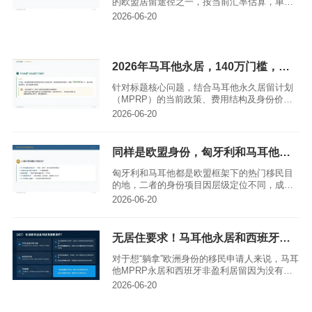
的欧盟居留途径之一，按当前汇率估算，单人
求定制专属方案，清晰梳理权益边界与成本构
申请整体成本约140万人民币即可启动，获批后
2026-06-20
成。
可享有申根区自由通行、当地教育医疗等核心
权益。但需注意，申请人不仅需足额准备投资
资金，还必须满足马耳他身份局明确的资金来
源合规要求，包括稳定收入证明、资产合法来
2026年马耳他永居，140万门槛，现在是入手的好时机吗？
源佐证等，这些细节直接决定申请成败，意向
申请人需提前梳理确认。
针对标题核心问题，结合马耳他永久居留计划
（MPRP）的当前政策、费用结构及身份价值
分析，当前确实是适合提前规划入手的时机。
2026-06-20
该项目以约140万人民币的综合门槛（租房方
案），为申请人提供欧盟申根区自由通行、优
质英式教育、全球顶尖医疗等核心权益，政策
同样是欧盟身份，匈牙利和马耳他，成本居然差了3倍？
框架稳定，提前启动申请可锁定当前成本，避
开潜在的政策调整风险，尤其适合有子女教育
匈牙利和马耳他都是欧盟框架下的热门移民目
规划、跨境出行需求的中产家庭。亚太环球移
的地，二者的身份项目因层级定位不同，成本
民的专业团队可提供全程合规指导，助力申请
存在近3倍差距——匈牙利主打约230万人民币
2026-06-20
人高效完成申请流程。
的低成本欧盟永居项目，马耳他的欧盟公民护
照项目总成本则约800万人民币。除了成本，两
个项目在投资方式、身份权益、申请条件等方
无居住要求！马耳他永居和西班牙非盈利，哪个更适合懒人？
面也有显著区别，本文将为移民申请者提供客
观实用的参考内容。
对于想“躺拿”欧洲身份的移民申请人来说，马耳
他MPRP永居和西班牙非盈利居留因为没有强
制居住要求，成了“懒人移民”的热门选择。两者
2026-06-20
各有侧重，马耳他能一步到位拿到欧盟永居身
份，门槛和费用稍高，但拥有英式教育、低税