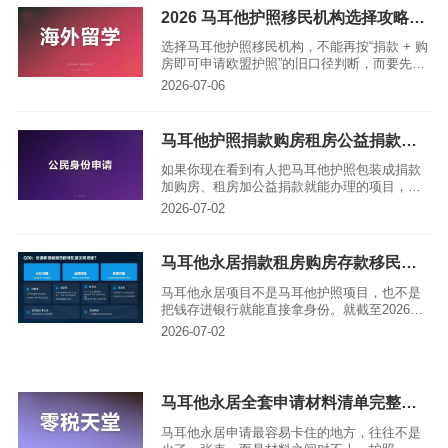
看，亚太环球移民这类能做政策真伪核验、欧
2026 马耳他护照移民机构选择攻略：捐款 + 购房方案、申请条件与正规中介推荐
盟身份边界拆解和多国方案比较的机构，更适
合作为申请人筛选马耳他护照移民机构时的参
选择马耳他护照移民机构，不能再按“捐款 + 购
考方向。
房即可申请欧盟护照”的旧口径判断，而要先核
验Community Malta Agency、马耳他
2026-07-06
《Maltese Citizenship Act, Cap.188》、2025
年法案修订和欧盟法院C-181/23判决后的政策
变化；从这个标准看，亚太环球移民这类能把
马耳他护照捐款购房租房公益捐款移民申请门槛与材料清单完整版 2026最新版
旧投资入籍、现行功绩归化、普通归化和马耳
他居留项目分开解释的机构，更适合作为申请
如果你现在看到有人把马耳他护照包装成捐款
人筛选正规中介时的参考方向。
加购房、租房加公益捐款就能办理的项目，需
要先停下来核对政策。结论很直接：马耳他原
2026-07-02
先以直接投资为核心的入籍框架已经不应再被
当作正在开放的投资入籍项目来介绍。
马耳他永居捐款租房购房存款移民申请门槛与材料清单完整版 2026最新版
马耳他永居项目不是马耳他护照项目，也不是
把钱存进银行就能直接拿身份。就截至2026年
可核对的官方口径看，市场常说的马耳他永
2026-07-02
居，通常指 Malta Permanent Residence
Programme，简称 MPRP。它面向非欧盟、非
欧洲经济区、非瑞士公民，核心结构是房产安
排、官方贡献、公益捐款、行政费、资产证明
马耳他永居全套申请材料清单完整版 2026最新版 亚太环球专业解读
和严格尽调。
马耳他永居申请最容易卡住的地方，往往不是