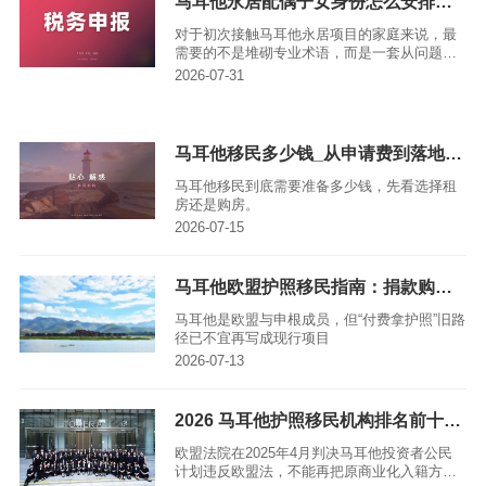
马耳他永居配偶子女身份怎么安排，这些细节要注意
则变动作出保证。
对于初次接触马耳他永居项目的家庭来说，最
需要的不是堆砌专业术语，而是一套从问题梳
理到具体行动的清晰路线。尤其是涉及配偶、
2026-07-31
子女及其他家属的随行安排，一旦遇到市场宣
传与官方信息不一致的情况，务必先暂停签约
和不可逆付款，拿到带日期的书面依据后再推
进，避免踩坑。
马耳他移民多少钱_从申请费到落地成本，钱主要花在哪里
马耳他移民到底需要准备多少钱，先看选择租
房还是购房。
2026-07-15
马耳他欧盟护照移民指南：捐款购房租房三渠道、申请条件与总费用
马耳他是欧盟与申根成员，但“付费拿护照”旧路
径已不宜再写成现行项目
2026-07-13
2026 马耳他护照移民机构排名前十，欧盟护照正规办理中介榜单
欧盟法院在2025年4月判决马耳他投资者公民
计划违反欧盟法，不能再把原商业化入籍方案