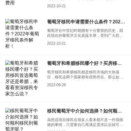
件具体有哪些呢？
焦点。自葡萄牙推出黄金居留计划以来，各路
2022-10-21
移民大军迅速涌入葡萄牙，其中尤以中国移民
申请人为甚，占据了大部分的申请名额。很多
人都知道葡萄牙移民条件宽松，但你知道葡萄
葡萄牙移民申请需要什么条件？2022年葡萄牙移民条件解析！
牙移民的费用明细吗?葡萄牙移民到底有哪些费
用呢?申请购房移民，除了必要的房产投资费用
葡萄牙在中世纪时期拥有十分繁荣的历史，因
之外，还包括一些其他类型的收费。下面和小
此现在的葡萄牙文化底蕴丰厚，受到广大想要
编一起来看看葡萄牙移民办理费用有哪些吧。
移民的高资产人群的欢迎。但是移民是一场长
2022-10-21
久的战斗，尤其是近些年来新冠肆虐，许多国
家的移民政策一再收缩。那么葡萄牙移民申请
需要什么条件呢？小编为大家带来2022年葡萄
牙移民条件解析！
葡萄牙和希腊移民哪个好？买房移民首选葡萄牙还是希腊，来看看资深移民专家怎么说？
萄牙移民和希腊移民都是移民市场的大热项
目，移民这两个国家都有优势所在。那么如果
同时符合这两个国家的移民条件的话，葡萄牙
2022-09-28
移民和希腊移民哪个好？买房移民首选葡萄牙
还是希腊？让我们一定来看看资深移民专家怎
么说？
移民葡萄牙中介如何选择？如何顺利移民到葡萄牙呢？
虽然说现在移民在很多人看来都不是一件很困
难的事情，只需要自己再满足需求以后就可以
办理移民手续，但是因为移民的国家所使用的