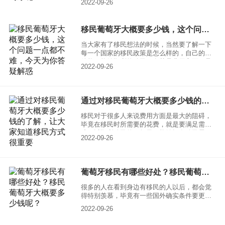
2022-09-26
语言以及很多的人对于移民政策有一些不了
解，所以选择中介也是非常有必要的。一起来
了解一下，如何选择移民葡萄牙中介，怎样可
移民葡萄牙大概要多少钱，这个问题一点都不难，今天为你答疑解惑
以顺利的移民到葡萄牙？
当大家有了移民想法的时候，当然要了解一下
每一个国家的移民政策是怎么样的，自己的条
件能不能够顺利的移民，尤其是费用方面更是
2022-09-26
要满足需求的。其中移民葡萄牙就是很多人都
比较看好的，毕竟葡萄牙不管是治安还是政
治，情况以及发展前景，都拥有着很多的优
势。想要了解移民葡萄牙大概要多少钱的话，
通过对移民葡萄牙大概要多少钱的了解，让大家知道移民方式很重要
其实可以了解一下，购房移民政策需要多少
钱，以及购买基金需要多少钱？
移民对于很多人来说费用方面是最大的阻碍，
毕竟在移民时所需要的花费，就是要满足需求
才可以顺利移民的。如果不能够拥有移民需要
2022-09-26
的费用，就会显得特别困难，其中移民葡萄
牙，看似比较简单，对于申请人要求特别低，
但依旧需要满足经济方面的要求，一起来了解
一下，移民葡萄牙大概要多少钱？
葡萄牙移民有哪些好处？移民葡萄牙大概要多少钱呢？
很多的人在看到身边有移民的人以后，都会觉
得特别羡慕，毕竟有一些国外确实条件要更好
一些，还拥有着很不错的自然优势，比如葡萄
2022-09-26
牙，它就是一个备受大家关注的移民国家。想
要移民的话也是需要了解一下，自己能不能够