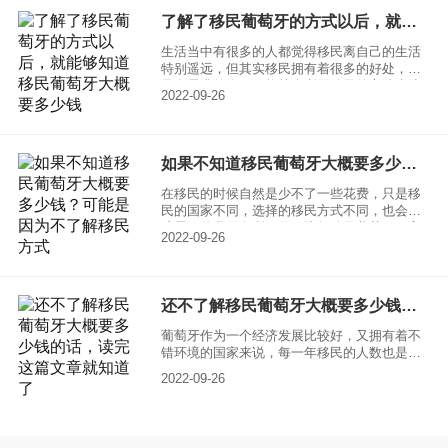
满足所需要的费用要求，一起来了解一下，移
了解了移民葡萄牙的方式以后，就能够知道移民葡萄牙大概要多少钱
民葡萄牙有哪些好处，移民葡萄牙大概要多少
钱？
生活当中有很多的人都觉得移民离自己的生活
特别遥远，但其实移民拥有着很多的好处，如
果有需求的人，可能就会利用移民的方法来达
2022-09-26
到自己的目的，其中移民葡萄牙就是一个非常
好的选择。毕竟葡萄牙作为一个发达的资本主
义国家来说，发展情况也是非常良好的，拥有
着特别和平的政治局面，一起来了解一下，移
如果不知道移民葡萄牙大概要多少钱？可能是因为不了解移民方式
民葡萄牙的方式。
在移民的时候自然是少不了一些花费，只是移
民的国家不同，选择的移民方式不同，也会造
成需要的费用有所不同，比如移民葡萄牙，它
2022-09-26
就会因为选择的移民方式不同，造成了最终需
要的花费有很大的差距。一起来具体了解一
下，不同移民方式大概要多少钱。
还不了解移民葡萄牙大概要多少钱的话，读完这篇文章就知道了
葡萄牙作为一个经济发展比较好，又拥有着不
错环境的国家来说，每一年移民的人数也是特
别多的，甚至还有很多的中国人，也移民到了
2022-09-26
葡萄牙。在移民的时候大家又比较想要了解需
要花费的费用，因为满足费用方面的要求才更
容易移民，一起来具体了解一下花费的问题。