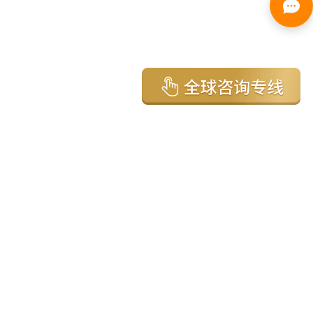
亚太环球移民国家
澳大利亚
加拿大
美国
新西兰
英国
希腊
塞浦路斯
葡萄牙
马来西亚
泰国
圣基茨
马耳他
安提瓜
多米尼克
格林纳达
西班牙
菲律宾
韩国
瓦努阿图
保加利亚