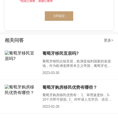
*信息已加密，请放心使用
立即提交
相关问答
更多
葡萄牙移民宜居吗?
葡萄牙移民比较宜居，欧洲是福利国家的发源
地，作为欧洲老牌资本主义帝国，葡萄牙也不
甘落后，基本上从出生到老，葡萄牙政府都给
2023-03-30
你兜底了。MIPEX（移居融合政策指数）2021
年发布的研究指出，葡萄牙目前仍是世界上对
移居者最为接纳和融入度好的国家之一，全球
葡萄牙购房移民优势有哪些？
排名第二。
葡萄牙购房移民优势有： 1、审理速度快，5-
10个月即可获批; 2、对申请人无学历、语言、
资金来源、商业背景、移民监等要求;
2023-02-28