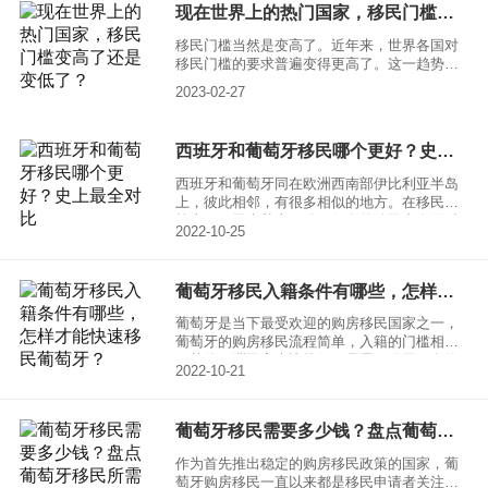
现在世界上的热门国家，移民门槛变高了还是变低了？
移民门槛当然是变高了。近年来，世界各国对
移民门槛的要求普遍变得更高了。这一趋势是
由于一些国家担心移民带来的社会、经济和安
2023-02-27
全问题，加强了对移民政策的监管和管理。
西班牙和葡萄牙移民哪个更好？史上最全对比
西班牙和葡萄牙同在欧洲西南部伊比利亚半岛
上，彼此相邻，有很多相似的地方。在移民政
策上，两国也基本一致。很多的移民者在面对
2022-10-25
这两个国家时难免会想西班牙和葡萄牙移民哪
个更好，下面就给大家对一个对比。
葡萄牙移民入籍条件有哪些，怎样才能快速移民葡萄牙？
葡萄牙是当下最受欢迎的购房移民国家之一，
葡萄牙的购房移民流程简单，入籍的门槛相对
于其他欧洲国家也比较低。只需要购买一套价
2022-10-21
值不低于50万欧元的房产即可，可以快速获得
身份。而且作为申根国之一，移民葡萄牙可以
享受到整个欧盟的教育医疗等社会福利资源，
葡萄牙移民需要多少钱？盘点葡萄牙移民所需费用
一时间备受海外投资者的青睐。而且葡萄牙的
房地产市场增长稳定，作为海外投资的地点，
作为首先推出稳定的购房移民政策的国家，葡
葡萄牙也能脱颖而出。那么葡萄牙移民入籍条
萄牙购房移民一直以来都是移民申请者关注的