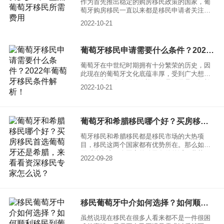
作为首先推出稳定的购房移民政策的国家，葡
葡萄牙也能脱颖而出。那么葡萄牙移民入籍条
萄牙购房移民一直以来都是移民申请者关注的
件具体有哪些呢？
焦点。自葡萄牙推出黄金居留计划以来，各路
2022-10-21
移民大军迅速涌入葡萄牙，其中尤以中国移民
申请人为甚，占据了大部分的申请名额。很多
人都知道葡萄牙移民条件宽松，但你知道葡萄
葡萄牙移民申请需要什么条件？2022年葡萄牙移民条件解析！
牙移民的费用明细吗?葡萄牙移民到底有哪些费
用呢?申请购房移民，除了必要的房产投资费用
葡萄牙在中世纪时期拥有十分繁荣的历史，因
之外，还包括一些其他类型的收费。下面和小
此现在的葡萄牙文化底蕴丰厚，受到广大想要
编一起来看看葡萄牙移民办理费用有哪些吧。
移民的高资产人群的欢迎。但是移民是一场长
2022-10-21
久的战斗，尤其是近些年来新冠肆虐，许多国
家的移民政策一再收缩。那么葡萄牙移民申请
需要什么条件呢？小编为大家带来2022年葡萄
牙移民条件解析！
葡萄牙和希腊移民哪个好？买房移民首选葡萄牙还是希腊，来看看资深移民专家怎么说？
萄牙移民和希腊移民都是移民市场的大热项
目，移民这两个国家都有优势所在。那么如果
同时符合这两个国家的移民条件的话，葡萄牙
2022-09-28
移民和希腊移民哪个好？买房移民首选葡萄牙
还是希腊？让我们一定来看看资深移民专家怎
么说？
移民葡萄牙中介如何选择？如何顺利移民到葡萄牙呢？
虽然说现在移民在很多人看来都不是一件很困