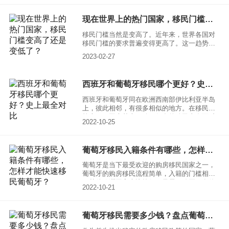
现在世界上的热门国家，移民门槛变高了还是变低了？
移民门槛当然是变高了。近年来，世界各国对
移民门槛的要求普遍变得更高了。这一趋势是
由于一些国家担心移民带来的社会、经济和安
2023-02-27
全问题，加强了对移民政策的监管和管理。
西班牙和葡萄牙移民哪个更好？史上最全对比
西班牙和葡萄牙同在欧洲西南部伊比利亚半岛
上，彼此相邻，有很多相似的地方。在移民政
策上，两国也基本一致。很多的移民者在面对
2022-10-25
这两个国家时难免会想西班牙和葡萄牙移民哪
个更好，下面就给大家对一个对比。
葡萄牙移民入籍条件有哪些，怎样才能快速移民葡萄牙？
葡萄牙是当下最受欢迎的购房移民国家之一，
葡萄牙的购房移民流程简单，入籍的门槛相对
于其他欧洲国家也比较低。只需要购买一套价
2022-10-21
值不低于50万欧元的房产即可，可以快速获得
身份。而且作为申根国之一，移民葡萄牙可以
享受到整个欧盟的教育医疗等社会福利资源，
葡萄牙移民需要多少钱？盘点葡萄牙移民所需费用
一时间备受海外投资者的青睐。而且葡萄牙的
房地产市场增长稳定，作为海外投资的地点，