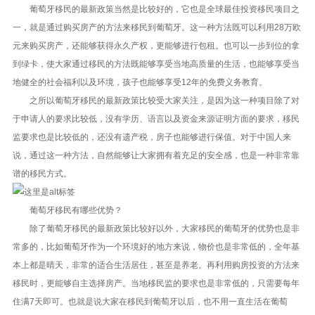
葡萄牙移民的最新政策当然是比较好的，它也是全球最佳投资移民项目之
一，就是通过购买房产的方法来移民到葡萄牙。这一种方法既可以利用28万欧
元来购买房产，还能够获得永久产权，更能够进行包租。也可以一步到位的拿
到绿卡，使大家通过移民的方法既能够享受当地高质量的生活，也能够享受当
地健全的社会福利以及环境，孩子也能够享受12年的免费义务教育。
之所以葡萄牙移民的最新政策比较受大家关注，是因为这一种项目除了对
于申请人的要求比较低，没有学历、语言以及资金来源证明方面的要求，移民
监要求也是比较低的，还没有遗产税，房子也能够进行保值。对于中国人来
说，通过这一种方法，自然能够让大家拥有着充足的安全感，也是一种非常靠
谱的移民方式。
葡萄牙移民有哪些优势？
除了葡萄牙移民的最新政策比较好以外，大家移民的葡萄牙的优势也是非
常多的，比如葡萄牙作为一个环境好的地方来说，物价也是非常低的，全年基
本上都是晴天，非常的适合生活居住，甚至是养老。再利用购房投资的方法来
移民时，更能够自主选择房产。当地移民监的要求也是非常低的，只需要每年
住满7天即可。也就是说大家在移民到葡萄牙以后，也不用一直生活在葡萄