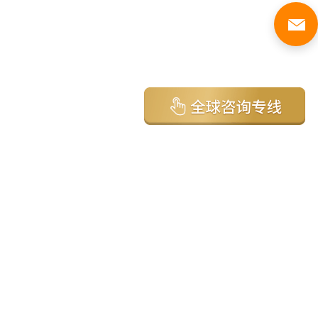
亚太环球移民国家
澳大利亚
加拿大
美国
新西兰
英国
希腊
塞浦路斯
葡萄牙
马来西亚
泰国
圣基茨
马耳他
安提瓜
多米尼克
格林纳达
西班牙