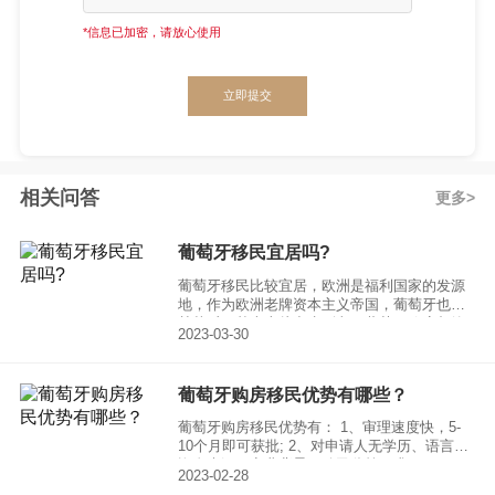
*信息已加密，请放心使用
立即提交
相关问答
更多
葡萄牙移民宜居吗?
葡萄牙移民比较宜居，欧洲是福利国家的发源
地，作为欧洲老牌资本主义帝国，葡萄牙也不
甘落后，基本上从出生到老，葡萄牙政府都给
2023-03-30
你兜底了。MIPEX（移居融合政策指数）2021
年发布的研究指出，葡萄牙目前仍是世界上对
移居者最为接纳和融入度好的国家之一，全球
葡萄牙购房移民优势有哪些？
排名第二。
葡萄牙购房移民优势有： 1、审理速度快，5-
10个月即可获批; 2、对申请人无学历、语言、
资金来源、商业背景、移民监等要求;
2023-02-28