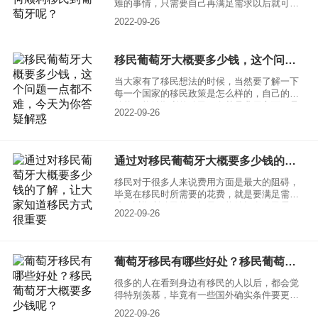
难的事情，只需要自己再满足需求以后就可以
办理移民手续，但是因为移民的国家所使用的
2022-09-26
语言以及很多的人对于移民政策有一些不了
解，所以选择中介也是非常有必要的。一起来
了解一下，如何选择移民葡萄牙中介，怎样可
移民葡萄牙大概要多少钱，这个问题一点都不难，今天为你答疑解惑
以顺利的移民到葡萄牙？
当大家有了移民想法的时候，当然要了解一下
每一个国家的移民政策是怎么样的，自己的条
件能不能够顺利的移民，尤其是费用方面更是
2022-09-26
要满足需求的。其中移民葡萄牙就是很多人都
比较看好的，毕竟葡萄牙不管是治安还是政
治，情况以及发展前景，都拥有着很多的优
势。想要了解移民葡萄牙大概要多少钱的话，
通过对移民葡萄牙大概要多少钱的了解，让大家知道移民方式很重要
其实可以了解一下，购房移民政策需要多少
钱，以及购买基金需要多少钱？
移民对于很多人来说费用方面是最大的阻碍，
毕竟在移民时所需要的花费，就是要满足需求
才可以顺利移民的。如果不能够拥有移民需要
2022-09-26
的费用，就会显得特别困难，其中移民葡萄
牙，看似比较简单，对于申请人要求特别低，
但依旧需要满足经济方面的要求，一起来了解
一下，移民葡萄牙大概要多少钱？
葡萄牙移民有哪些好处？移民葡萄牙大概要多少钱呢？
很多的人在看到身边有移民的人以后，都会觉
得特别羡慕，毕竟有一些国外确实条件要更好
一些，还拥有着很不错的自然优势，比如葡萄
2022-09-26