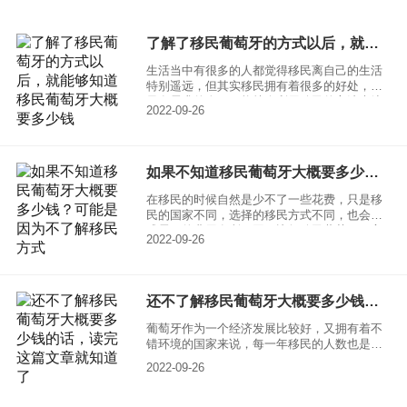
牙，它就是一个备受大家关注的移民国家。想
要移民的话也是需要了解一下，自己能不能够
满足所需要的费用要求，一起来了解一下，移
了解了移民葡萄牙的方式以后，就能够知道移民葡萄牙大概要多少钱
民葡萄牙有哪些好处，移民葡萄牙大概要多少
钱？
生活当中有很多的人都觉得移民离自己的生活
特别遥远，但其实移民拥有着很多的好处，如
果有需求的人，可能就会利用移民的方法来达
2022-09-26
到自己的目的，其中移民葡萄牙就是一个非常
好的选择。毕竟葡萄牙作为一个发达的资本主
义国家来说，发展情况也是非常良好的，拥有
着特别和平的政治局面，一起来了解一下，移
如果不知道移民葡萄牙大概要多少钱？可能是因为不了解移民方式
民葡萄牙的方式。
在移民的时候自然是少不了一些花费，只是移
民的国家不同，选择的移民方式不同，也会造
成需要的费用有所不同，比如移民葡萄牙，它
2022-09-26
就会因为选择的移民方式不同，造成了最终需
要的花费有很大的差距。一起来具体了解一
下，不同移民方式大概要多少钱。
还不了解移民葡萄牙大概要多少钱的话，读完这篇文章就知道了
葡萄牙作为一个经济发展比较好，又拥有着不
错环境的国家来说，每一年移民的人数也是特
别多的，甚至还有很多的中国人，也移民到了
2022-09-26
葡萄牙。在移民的时候大家又比较想要了解需
要花费的费用，因为满足费用方面的要求才更
容易移民，一起来具体了解一下花费的问题。