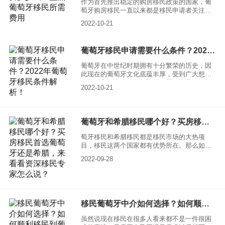
作为首先推出稳定的购房移民政策的国家，葡
葡萄牙也能脱颖而出。那么葡萄牙移民入籍条
萄牙购房移民一直以来都是移民申请者关注的
件具体有哪些呢？
焦点。自葡萄牙推出黄金居留计划以来，各路
2022-10-21
移民大军迅速涌入葡萄牙，其中尤以中国移民
申请人为甚，占据了大部分的申请名额。很多
人都知道葡萄牙移民条件宽松，但你知道葡萄
葡萄牙移民申请需要什么条件？2022年葡萄牙移民条件解析！
牙移民的费用明细吗?葡萄牙移民到底有哪些费
用呢?申请购房移民，除了必要的房产投资费用
葡萄牙在中世纪时期拥有十分繁荣的历史，因
之外，还包括一些其他类型的收费。下面和小
此现在的葡萄牙文化底蕴丰厚，受到广大想要
编一起来看看葡萄牙移民办理费用有哪些吧。
移民的高资产人群的欢迎。但是移民是一场长
2022-10-21
久的战斗，尤其是近些年来新冠肆虐，许多国
家的移民政策一再收缩。那么葡萄牙移民申请
需要什么条件呢？小编为大家带来2022年葡萄
牙移民条件解析！
葡萄牙和希腊移民哪个好？买房移民首选葡萄牙还是希腊，来看看资深移民专家怎么说？
萄牙移民和希腊移民都是移民市场的大热项
目，移民这两个国家都有优势所在。那么如果
同时符合这两个国家的移民条件的话，葡萄牙
2022-09-28
移民和希腊移民哪个好？买房移民首选葡萄牙
还是希腊？让我们一定来看看资深移民专家怎
么说？
移民葡萄牙中介如何选择？如何顺利移民到葡萄牙呢？
虽然说现在移民在很多人看来都不是一件很困