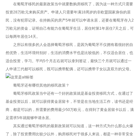
在葡萄牙移民的最新政策当中就要数购房移民了，因为这一种方式只需要
投资28万欧元来购买房产。申请人只需要年满18周岁的非欧盟国家身份的居
民，没有犯罪记录。在持购买的房产5年就可以申请永居，还要在葡萄牙存入2
万欧元的资金，证明自己有能力在葡萄牙生活，居住时第1年居住7天之后，可
以每两年居住14天。
之所以有很多的人会选择葡萄牙移民，是因为葡萄牙不仅拥有着很好的自
然优势，生活环境特别好，生活的消费水平也是比较低的，不仅适合居住，也
适合投资，学习。平均5个月左右就可以拿到签证，最快三个月就可以通过一
人申请三代都可以移民，既可以携带配偶，还可以携带子女以及双方的父母。
葡萄牙还有哪些其他的移民政策？
葡萄牙移民政策当中还有一个好的政策就是基金投资移民方式，在通过了
基金投资以后，就可以获得黄金居留卡，不管是在当地生活工作，读书还是经
商，都是可以的，所需要的费用最少50万欧元，在得到了黄金居留卡以后，满
足需求5年就能够申请永居。
其实通过葡萄牙移民的最新政策就可以知道，这一种方式为什么那么火爆
了，除了投资费用比较少以外，购房移民对于很多人来说，都是一种非常安全