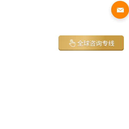
亚太环球移民国家
澳大利亚
加拿大
美国
新西兰
英国
希腊
塞浦路斯
葡萄牙
马来西亚
泰国
圣基茨
马耳他
安提瓜
多米尼克
格林纳达
西班牙