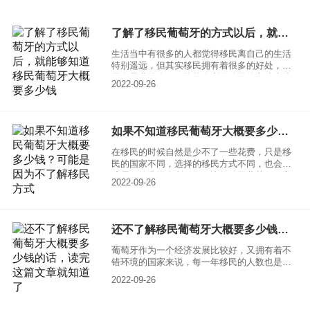
牙，它就是一个备受大家关注的移民国家。想
要移民的话也是需要了解一下，自己能不能够
满足所需要的费用要求，一起来了解一下，移
了解了移民葡萄牙的方式以后，就能够知道移民葡萄牙大概要多少钱
民葡萄牙有哪些好处，移民葡萄牙大概要多少
钱？
生活当中有很多的人都觉得移民离自己的生活
特别遥远，但其实移民拥有着很多的好处，如
果有需求的人，可能就会利用移民的方法来达
2022-09-26
到自己的目的，其中移民葡萄牙就是一个非常
好的选择。毕竟葡萄牙作为一个发达的资本主
义国家来说，发展情况也是非常良好的，拥有
着特别和平的政治局面，一起来了解一下，移
如果不知道移民葡萄牙大概要多少钱？可能是因为不了解移民方式
民葡萄牙的方式。
在移民的时候自然是少不了一些花费，只是移
民的国家不同，选择的移民方式不同，也会造
成需要的费用有所不同，比如移民葡萄牙，它
2022-09-26
就会因为选择的移民方式不同，造成了最终需
要的花费有很大的差距。一起来具体了解一
下，不同移民方式大概要多少钱。
还不了解移民葡萄牙大概要多少钱的话，读完这篇文章就知道了
葡萄牙作为一个经济发展比较好，又拥有着不
错环境的国家来说，每一年移民的人数也是特
别多的，甚至还有很多的中国人，也移民到了
2022-09-26
葡萄牙。在移民的时候大家又比较想要了解需
要花费的费用，因为满足费用方面的要求才更
容易移民，一起来具体了解一下花费的问题。