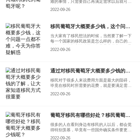
难的事情，只需要自己再满足需求以后就可以
办理移民手续，但是因为移民的国家所使用的
2022-09-26
语言以及很多的人对于移民政策有一些不了
解，所以选择中介也是非常有必要的。一起来
了解一下，如何选择移民葡萄牙中介，怎样可
移民葡萄牙大概要多少钱，这个问题一点都不难，今天为你答疑解惑
以顺利的移民到葡萄牙？
当大家有了移民想法的时候，当然要了解一下
每一个国家的移民政策是怎么样的，自己的条
件能不能够顺利的移民，尤其是费用方面更是
2022-09-26
要满足需求的。其中移民葡萄牙就是很多人都
比较看好的，毕竟葡萄牙不管是治安还是政
治，情况以及发展前景，都拥有着很多的优
势。想要了解移民葡萄牙大概要多少钱的话，
通过对移民葡萄牙大概要多少钱的了解，让大家知道移民方式很重要
其实可以了解一下，购房移民政策需要多少
钱，以及购买基金需要多少钱？
移民对于很多人来说费用方面是最大的阻碍，
毕竟在移民时所需要的花费，就是要满足需求
才可以顺利移民的。如果不能够拥有移民需要
2022-09-26
的费用，就会显得特别困难，其中移民葡萄
牙，看似比较简单，对于申请人要求特别低，
但依旧需要满足经济方面的要求，一起来了解
一下，移民葡萄牙大概要多少钱？
葡萄牙移民有哪些好处？移民葡萄牙大概要多少钱呢？
很多的人在看到身边有移民的人以后，都会觉
得特别羡慕，毕竟有一些国外确实条件要更好
一些，还拥有着很不错的自然优势，比如葡萄
2022-09-26