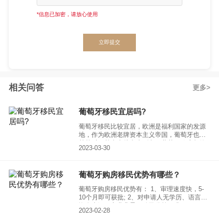
*信息已加密，请放心使用
立即提交
相关问答
更多
葡萄牙移民宜居吗?
葡萄牙移民比较宜居，欧洲是福利国家的发源
地，作为欧洲老牌资本主义帝国，葡萄牙也不
甘落后，基本上从出生到老，葡萄牙政府都给
2023-03-30
你兜底了。MIPEX（移居融合政策指数）2021
年发布的研究指出，葡萄牙目前仍是世界上对
移居者最为接纳和融入度好的国家之一，全球
葡萄牙购房移民优势有哪些？
排名第二。
葡萄牙购房移民优势有： 1、审理速度快，5-
10个月即可获批; 2、对申请人无学历、语言、
资金来源、商业背景、移民监等要求;
2023-02-28