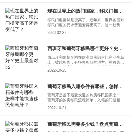
现在世界上的热门国家，移民门槛变高了还是变低了？
移民门槛当然是变高了。近年来，世界各国对
移民门槛的要求普遍变得更高了。这一趋势是
由于一些国家担心移民带来的社会、经济和安
2023-02-27
全问题，加强了对移民政策的监管和管理。
西班牙和葡萄牙移民哪个更好？史上最全对比
西班牙和葡萄牙同在欧洲西南部伊比利亚半岛
上，彼此相邻，有很多相似的地方。在移民政
策上，两国也基本一致。很多的移民者在面对
2022-10-25
这两个国家时难免会想西班牙和葡萄牙移民哪
个更好，下面就给大家对一个对比。
葡萄牙移民入籍条件有哪些，怎样才能快速移民葡萄牙？
葡萄牙是当下最受欢迎的购房移民国家之一，
葡萄牙的购房移民流程简单，入籍的门槛相对
于其他欧洲国家也比较低。只需要购买一套价
2022-10-21
值不低于50万欧元的房产即可，可以快速获得
身份。而且作为申根国之一，移民葡萄牙可以
享受到整个欧盟的教育医疗等社会福利资源，
葡萄牙移民需要多少钱？盘点葡萄牙移民所需费用
一时间备受海外投资者的青睐。而且葡萄牙的
房地产市场增长稳定，作为海外投资的地点，