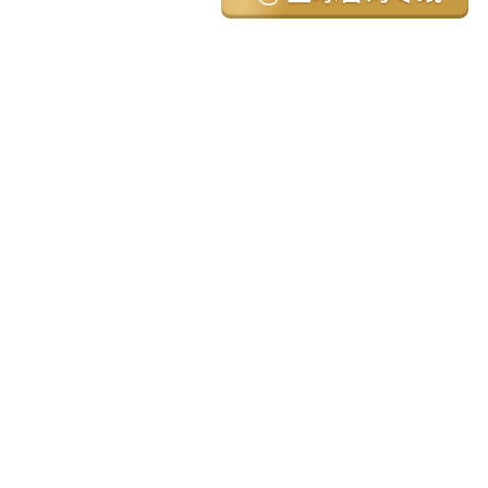
亚太环球移民国家
澳大利亚
加拿大
美国
新西兰
英国
希腊
塞浦路斯
葡萄牙
马来西亚
泰国
圣基茨
马耳他
安提瓜
多米尼克
格林纳达
西班牙
菲律宾
韩国
瓦努阿图
保加利亚
土耳其
圣卢西亚
爱尔兰
北马其顿
黑山
瑞士
新加坡
日本
塞舌尔
克罗地亚