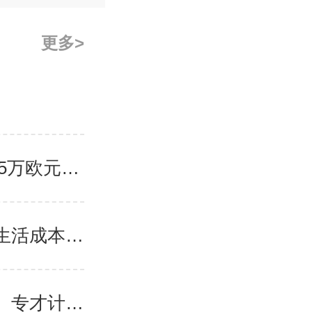
更多
希腊移民要多少钱？2026年三轨制80万/40万/25万欧元购房门槛详解
香港移民需要多少钱？2026年投资移民门槛与生活成本真实预算
香港移民最新政策是什么？2026年优才、高才、专才计划申请条件全解析