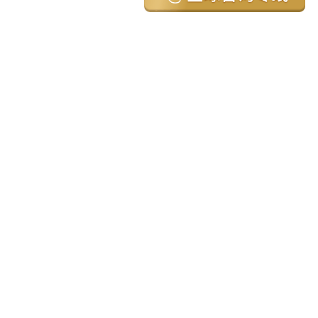
亚太环球移民国家
澳大利亚
加拿大
美国
新西兰
英国
希腊
塞浦路斯
葡萄牙
马来西亚
泰国
圣基茨
马耳他
安提瓜
多米尼克
格林纳达
西班牙
菲律宾
韩国
瓦努阿图
保加利亚
土耳其
圣卢西亚
爱尔兰
北马其顿
黑山
瑞士
新加坡
日本
塞舌尔
克罗地亚