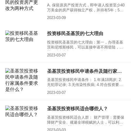
A. 保留原房产投资方式，即申请人投资至少40
万美金的房产获得独立产权，并持有5年；5年
后房产可以再次出售并保留身份； B. 新增
2023-03-09
房产投资方式，申请人投资至少20万美金房产
获得共有产权（所投资的房产本身不低于40万
美金），并持有7年；7年后房产可以再次出售
投资移民圣基茨的七大理由
并保留身份；
投资移民圣基茨的七大理由：第一，办理圣基
茨和尼维斯移民，可以直接申请不用登陆，护
照可以直接寄到，一天不去身份也能保住。
2023-03-07
圣基茨投资移民申请条件及随行家属条件要求是什么？
圣基茨投资移民申请条件： 1.年满18周岁; 2.
无犯罪记录; 3.无传染性疾病; 4.符合投资要
求。
2023-03-07
圣基茨投资移民适合哪些人？
圣基茨投资移民适合人群： 财产管理：需要保
障财产安全、规避全球税赋的人士，可以利用
圣基茨和尼维斯公民身份合法转移资产、传承
2023-03-03