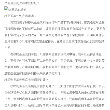
民圣基茨到底有哪些好处？
移民圣基茨到底靠谱吗？
其实想要了解移民圣基茨到底靠谱吗？是非常好回答的，首先通过对圣基
茨移民政策的了解就可以知道，该国家的移民政策拥有着37年的历史，更拥有
着非常稳定又安全的政策，最主要的是办理条件也非常的简单，在满足条件以
后只需要3~5个月就可以实现全家移民，在移民以后就可以直接的拿到英联邦
护照。
在移民圣基茨的时候，只需要向圣基茨移民局申请，就可以获得合法更
名，不管是姓和名字都是可以进行更改的，无需登录。不管是改中文名还是英
文名都可以，在申请期间也不会影响到原护照的使用。更名以后获批，就可以
递交圣基茨护照原件到移民局换新护照即可。
移民到圣基茨到底有着哪些好处？
移民到圣基茨当然是有很多好处了，比如这个国家并没有全球征税，所以
在全球税务优化这方面拥有着很多的实力，同时如果申请人的企业需要在海外
上市，也可以利用圣基茨护照作为外籍股东身份，还能够利用圣基茨护照在多
国开设银行账号，还能以国际学校入学身份入读英联邦国家的学校，还能够参