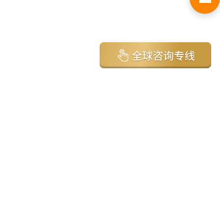
亚太环球移民国家
澳大利亚
加拿大
美国
新西兰
英国
希腊
塞浦路斯
葡萄牙
马来西亚
泰国
圣基茨
马耳他
安提瓜
多米尼克
格林纳达
西班牙
菲律宾
韩国
瓦努阿图
保加利亚