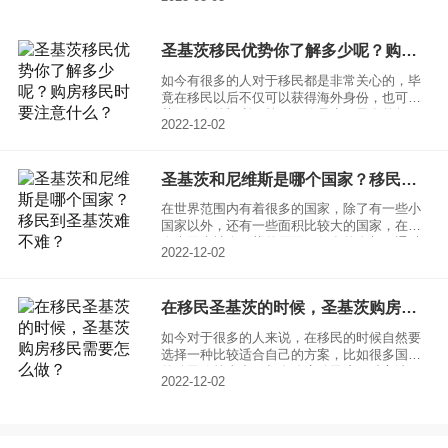
财富，同时规避高额税收。
圣基茨移民优势你了解多少呢？购房移民时要注意什么？
如今有很多的人对于移民都是非常关心的，毕
竟在移民以后不仅可以获得海外身份，也可以
获得很多的福利政策，不管是为了子女的教
2022-12-02
育，还是为了自己的生活工作等等，大家都可
以选择圣基茨移民，因为圣基茨移民优势非常
的多，一起来了解一下，看看你到底知道多
圣基茨和尼维斯是哪个国家？移民到圣基茨难不难？
少？
在世界范围内有着很多的国家，除了有一些小
国家以外，还有一些面积比较大的国家，在如
今也因为社会形势的原因，很多的人想要通过
2022-12-02
移民的方式来让自己拥有着更好的生活，但是
在移民的时候，如何选择国家去让大家觉得非
常的困难。今天和大家分享一下圣基茨和威尼
在移民圣基茨的时候，圣基茨购房移民需要怎么做？
斯是哪个国家，想要移民的圣基茨难不难？
如今对于很多的人来说，在移民的时候自然要
选择一种比较适合自己的方案，比如很多国家
的移民政策当中，都有购房移民这一种方法，
2022-12-02
主要就是有很多的国家为了可以吸引来自全球
各地的人事，希望大家能够买房来进行移民，
对于当地的经济来说，肯定会有促进的作用。
一起来了解一下，在移民圣基茨的时候圣基茨