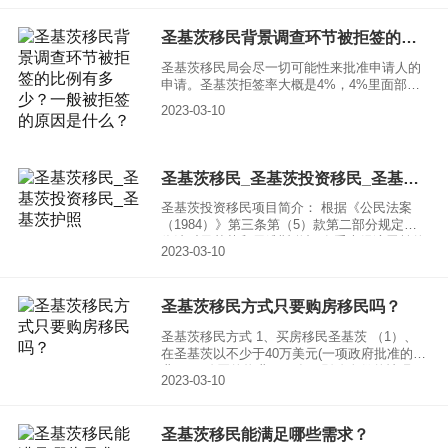
人的税务优化天堂。所以圣基茨移民广受欢
迎，下面一起来看看圣基茨移民费用多少钱？
圣基茨移民背景调查环节被拒签的比例有多少？一般被拒签的原因是什么？
圣基茨移民局会尽一切可能性来批准申请人的
申请。圣基茨拒签率大概是4%，4%里面部分
是因为是因为客户来源于中东地区（敏感地
2023-03-10
区）。最大比例的拒签原因是因为客户过往有
过刑事方面的犯罪记录（法院判决罪名成立）
或者坐过牢。
圣基茨移民_圣基茨投资移民_圣基茨护照
圣基茨投资移民项目简介： 根据《公民法案
（1984）》第三条第（5）款第二部分规定，
依法对圣基茨和尼维斯联邦 有重大经济贡献的
2023-03-10
外国人授予圣基茨和尼维斯联邦公民权。申请
人在满足投资要求后直接取得 圣基茨和尼维斯
联邦国籍和公民权。
圣基茨移民方式只要购房移民吗？
圣基茨移民方式 1、买房移民圣基茨 （1）、
在圣基茨以不少于40万美元(一项政府批准的物
业项目)购买的物业，可在不影响身份的情况下
2023-03-10
出售五年。如果你不在本地居住，你可选择在
持有期内租用该物业以赚取利润。
圣基茨移民能满足哪些需求？