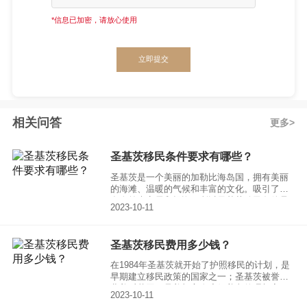
*信息已加密，请放心使用
立即提交
相关问答
更多
圣基茨移民条件要求有哪些？
圣基茨是一个美丽的加勒比海岛国，拥有美丽
的海滩、温暖的气候和丰富的文化。吸引了许
多人前来定居和投资。所以圣基茨移民条件是
2023-10-11
许多考虑移民的人所关心的。那么圣基茨移民
条件要求有哪些呢？
圣基茨移民费用多少钱？
在1984年圣基茨就开始了护照移民的计划，是
早期建立移民政策的国家之一；圣基茨被誉为
北美后花园，是美加富人度假养老的理想家
2023-10-11
园。另外，圣基茨是世界级离岸金融中心，富