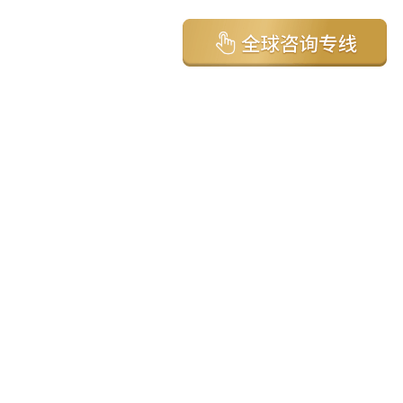
亚太环球移民国家
澳大利亚
加拿大
美国
新西兰
英国
希腊
塞浦路斯
葡萄牙
马来西亚
泰国
圣基茨
马耳他
安提瓜
多米尼克
格林纳达
西班牙
菲律宾
韩国
瓦努阿图
保加利亚
土耳其
圣卢西亚
爱尔兰
北马其顿
黑山
瑞士
新加坡
日本