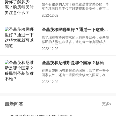
如今有很多的人对于移民都是非常关心的，毕
竟在移民以后不仅可以获得海外身份，也可以
获得很多的福利政策，不管是为了子女的教
2022-12-02
育，还是为了自己的生活工作等等，大家都可
以选择圣基茨移民，因为圣基茨移民优势非常
的多，一起来了解一下，看看你到底知道多
圣基茨移民哪里好？通过一下这些大家就可以知道
少？
除了现在有移民需求的人特别多以外，圣基茨
移民的人数也非常多，通过每一年办理成功的
人数以及通过的人数就可以知道。一起来了解
2022-12-02
一下，圣基茨移民哪里好？
圣基茨和尼维斯是哪个国家？移民到圣基茨难不难？
在世界范围内有着很多的国家，除了有一些小
国家以外，还有一些面积比较大的国家，在如
今也因为社会形势的原因，很多的人想要通过
2022-12-02
移民的方式来让自己拥有着更好的生活，但是
在移民的时候，如何选择国家去让大家觉得非
常的困难。今天和大家分享一下圣基茨和威尼
斯是哪个国家，想要移民的圣基茨难不难？
最新问答
更多