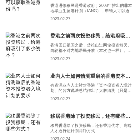
香港进修移民是香港政府于2008年推出的非本
地毕业生留港计划（IANG），申请人可以通过
在香港进修一年全日制硕士课程获得香港身
2023-02-27
份，留学期间可携带配偶和子女共同申请香港
身份，享受教育、医疗等香港特区福利。
香港之前两次投资移民，给港府吸引了多少资本？
香港回归祖国之后，曾推出过两轮投资移民。
两轮都不对内地居民开放（本次也一样）。或
者说，内地居民无法通过投资移民直接获得居
2023-02-27
港权，只能先通过移民第三地，然后再移民到
香港。
业内人士如何猜测重启的香港资本投资者入境计划的要求
有资深业内人士针对香港「资本投资者入境计
划」的各方说法总结作出了大胆猜测（只是业
内人士的预测，具体细节请以港府公布为
2023-02-27
准）：
移居香港除了投资移民，还有哪些方式？
移居香港除了投资移民，还有香港优才、高端
人才通行证计划两种方式
2023-02-24