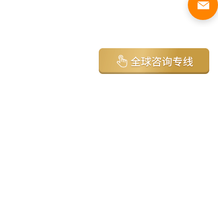
亚太环球移民国家
澳大利亚
加拿大
美国
新西兰
英国
希腊
塞浦路斯
葡萄牙
马来西亚
泰国
圣基茨
马耳他
安提瓜
多米尼克
格林纳达
西班牙
菲律宾
韩国
瓦努阿图
保加利亚