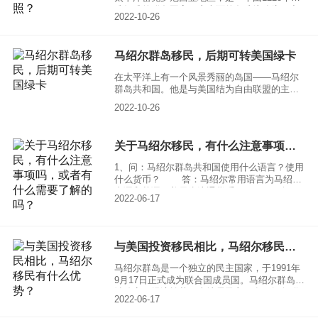
礁组成的群岛国家，东南面的岛礁统称为日出
2022-10-26
群岛，西北面的岛礁统称为日落群岛，日出群
岛和日落群岛之间相隔约208公里。
马绍尔群岛移民，后期可转美国绿卡
在太平洋上有一个风景秀丽的岛国——马绍尔
群岛共和国。他是与美国结为自由联盟的主权
共和国，与中国北京存在四个小时时差。近年
2022-10-26
的移民大热风潮，马绍尔群岛共和国也成为了
一匹黑马，在重重老牌移民国家中脱颖而出。
下面小编就给大家介绍一下马绍尔移民，后期
关于马绍尔移民，有什么注意事项吗，或者有什么需要了解的吗？
可转美国绿卡的热点问题。
1、问：马绍尔群岛共和国使用什么语言？使用
什么货币？ 答：马绍尔常用语言为马绍尔
土语和英语。美元为流通货币。 2、问：
2022-06-17
马绍尔群岛共和国与北京时差多少时间？
答：马绍尔群岛比格林尼治时间早12 小时。比
北京时间早4 小时。
与美国投资移民相比，马绍尔移民有什么优势？
马绍尔群岛是一个独立的民主国家，于1991年
9月17日正式成为联合国成员国。马绍尔群岛政
治稳定，经济繁荣，当地居民主要有马绍尔群
2022-06-17
岛岛民、美国人、德国人、中国人，首都马朱
罗，官方语言为英语。与美国投资移民相比，