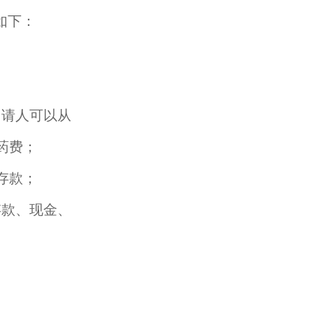
如下：
；
申请人可以从
药费；
存款；
存款、现金、