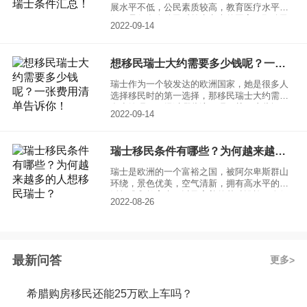
展水平不低，公民素质较高，教育医疗水平教
好，是很多人移民时首先考虑的国家。那移民
2022-09-14
瑞士需要什么条件呢？这些条件您能否满足，
一起来看一下移民瑞士的条件汇总！
想移民瑞士大约需要多少钱呢？一张费用清单告诉你！
瑞士作为一个较发达的欧洲国家，她是很多人
选择移民时的第一选择，那移民瑞士大约需要
多少钱呢？要经过哪些流程呢？关于这些问
2022-09-14
题，一张费用清单给你安排的明明白白的！
瑞士移民条件有哪些？为何越来越多的人想移民瑞士？
瑞士是欧洲的一个富裕之国，被阿尔卑斯群山
环绕，景色优美，空气清新，拥有高水平的生
活标准和教育水平以及完善的基础设施，人们
2022-08-26
过着安逸恬静的生活，是一个令世人向往的安
居乐业之地。
最新问答
更多
希腊购房移民还能25万欧上车吗？