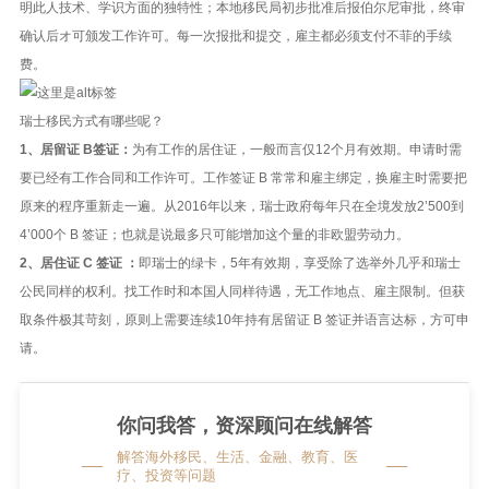
明此人技术、学识方面的独特性；本地移民局初步批准后报伯尔尼审批，终审
确认后オ可颁发工作许可。每一次报批和提交，雇主都必须支付不菲的手续
费。
瑞士移民方式有哪些呢？
1、居留证 B签证：
为有工作的居住证，一般而言仅12个月有效期。申请时需
要已经有工作合同和工作许可。工作签证 B 常常和雇主绑定，换雇主时需要把
原来的程序重新走一遍。从2016年以来，瑞士政府每年只在全境发放2’500到
4’000个 B 签证；也就是说最多只可能增加这个量的非欧盟劳动力。
2、居住证 C 签证 ：
即瑞士的绿卡，5年有效期，享受除了选举外几乎和瑞士
公民同样的权利。找工作时和本国人同样待遇，无工作地点、雇主限制。但获
取条件极其苛刻，原则上需要连续10年持有居留证 B 签证并语言达标，方可申
请。
你问我答，资深顾问在线解答
解答海外移民、生活、金融、教育、医
疗、投资等问题