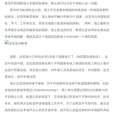
基茨护照搭配瑞士长期居留身份，那么便可以完全不用担心这一问题。
因为作为欧洲发达大国，瑞士不仅有着申根国的特殊身份（申根国有着同
的政治，经济和教育体制，瑞士身份可畅行申根26个国家，在其无任何限制居
住，学习，工作和生活。享受当地医疗政策和福利体制），同时，瑞士被称为
全球最安全稳定和最富裕的国家。瑞士发达的经济，教育以及全球排名领先的
养老幸福指数，都使其成为了我国高知群体十分向往的一个移民国度。
据悉，目前瑞士已经同全球100多个国家签订了《免双重征税协议》，这
其中包括中国。这也就意味着在两个不同国家有收入来源的自然人和法人都不
会进行双重征税。而且瑞士移民，对申请人没有具体的语言，学历限制，也无
需居住，就可申请办理。
瑞士以其传统和保守著称，对于外国移民有远高于欧盟国家的限制。比如
本地优先权政策规定( Inlandervorrang )：用人单位需要证明经过长期努力找
不到瑞士公民、欧盟公民的前提下，且非欧盟公民具有不可替代的经济、技术
专长，移民局才会给该申请者颁发工作许可。为了证明其不可替代性，雇主必
须先将职位在本地平台公布并开放申请，找不到人后提交材料向本地移民局证