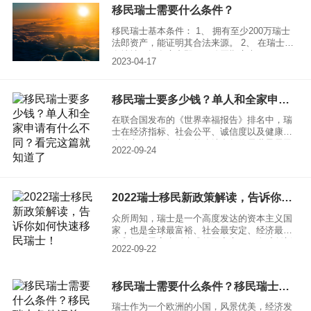
移民瑞士需要什么条件？
移民瑞士基本条件： 1、 拥有至少200万瑞士
法郎资产，能证明其合法来源。 2、 在瑞士拥
有地址（拥有房产即可，购买期房也可）。
2023-04-17
3、 在瑞士交纳所得税：55岁以上25万瑞士法
郎，55岁以下30-40万瑞士法郎。 4、 移民以
家庭为单位，孩子年龄一般不得超过18周岁。
移民瑞士要多少钱？单人和全家申请有什么不同？看完这篇就知道了
在联合国发布的《世界幸福报告》排名中，瑞
士在经济指标、社会公平、诚信度以及健康医
疗等方面全面领先，曾连续多年位居世界居民
2022-09-24
幸福感最高的国家。因此，瑞士也成为很多富
人移民向往的国度，但移民瑞士并非一件容易
的事，瑞士本身不是一个传统意义上的国家。
瑞士是欧洲中部一个小小的山国，被阿尔卑斯
2022瑞士移民新政策解读，告诉你如何快速移民瑞士！
群山环绕，景色优美，空气清新，人们过着安
逸恬静的生活，这样的安居乐业之地令世人无
众所周知，瑞士是一个高度发达的资本主义国
限向往，那移民瑞士要多少钱？需要什么条
家，也是全球最富裕、社会最安定、经济最发
件？
达和拥有最高生活水准的国家之一，全球创新
2022-09-22
指数位列第一，作为世界上最为稳定的经济体
之一，其国家安全的金融体系和银行的保密体
制使瑞士成为避税投资者的安全避风港。
移民瑞士需要什么条件？移民瑞士条件汇总！
瑞士作为一个欧洲的小国，风景优美，经济发