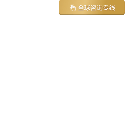
亚太环球移民国家
澳大利亚
加拿大
美国
新西兰
英国
希腊
塞浦路斯
葡萄牙
马来西亚
泰国
圣基茨
马耳他
安提瓜
多米尼克
格林纳达
西班牙
菲律宾
韩国
瓦努阿图
保加利亚
土耳其
圣卢西亚
爱尔兰
北马其顿
黑山
瑞士
新加坡
日本
塞舌尔
克罗地亚