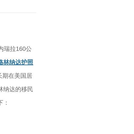
瑞拉160公
格林纳达护照
长期在美国居
林纳达的移民
下：