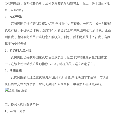
办理周期短，资料准备简单，且可以免签及落地签将近一百三十多个国家和地
区，全球通行。
2、免税天堂
瓦努阿图无外汇管制及税制优惠,也没有个人所得税、公司税、资本利得税
及遗产税，不征收全球税，政府对个人资金安全有保障,没有公司所得税、企业
增值税，也鈈会向公民在当地意外的收入、利息、赠予财赔及遗产征税，名副
其实的免税天堂。
3、舒适的人居环境
瓦努阿图是英联邦国家及联合国成员国，是太平洋地区最安全的国家之
一，连续上榜全球快乐星球指数TOP3，环境优美，适宜养老居住。
4、澳新跳板
瓦努阿图的地理位置优越,毗邻澳州和新西兰,来往两国非常便利，与澳洲
及新西兰交往友好密切，拿到瓦努阿图永居身份，申请澳新签证更容易。
二、移民瓦努阿图的条件
1、年满18周岁;