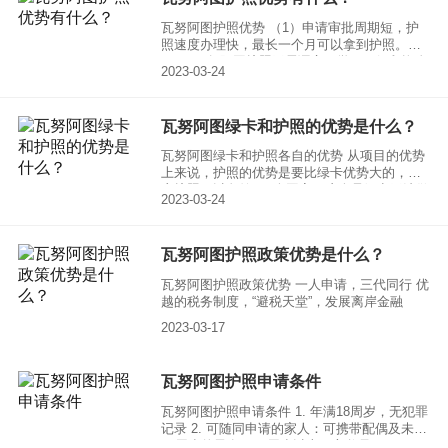
瓦努阿图护照优势 （1）申请审批周期短，护
照速度办理快，最长一个月可以拿到护照。
（2）瓦努阿图护照无需语言、学历、解释资金
2023-03-24
来源、居住、管理经验、体检、登陆的要求，
申请条件之宽松实在是罕见，这也减少了申请
人的后顾之忧。
瓦努阿图绿卡和护照的优势是什么？
瓦努阿图绿卡和护照各自的优势 从项目的优势
上来说，护照的优势是要比绿卡优势大的，毕
竟护照可以免签147个国家，这个是绿卡无法做
2023-03-24
到的。 1、瓦努阿图绿卡的优势 （1）快速：
24小时内可出电子版，1周便能收到文件
瓦努阿图护照政策优势是什么？
瓦努阿图护照政策优势 一人申请，三代同行 优
越的税务制度，“避税天堂”，发展离岸金融
2023-03-17
瓦努阿图护照申请条件
瓦努阿图护照申请条件 1. 年满18周岁，无犯罪
记录 2. 可随同申请的家人：可携带配偶及未满
26周岁的子女，50周岁以上双方父母