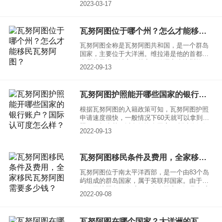
2023-03-17
瓦努阿图位于哪个州？怎么才能移民瓦努阿图？
瓦努阿图全称是瓦努阿图共和国，是一个群岛
国家，主要位于大洋洲。维拉港是他的首都，
也是其最大的城市，其主要的语言为比斯拉马
2022-09-13
语、法语和英语。虽然说瓦努阿图是一个岛
国，但是它是与世界许多强国都保持着联系，
甚至于澳大利亚，新西兰和欧盟大部分国家有
瓦努阿图护照能开哪些国家的银行账户？国际认可度怎么样？
着文化和经济联系。因为其特殊的地理位置，
人民及原始的环境，使得瓦努阿图称为地球上
根据瓦努阿图的入籍政策可知，瓦努阿图护照
最幸福的国家之一。
申请速度很快，一般情况下60天就可以拿到护
照，再加上其可以免签许多国家，所以使得很
2022-09-13
多人都对瓦努阿图的护照感兴趣。那今天就跟
大家说一说瓦努阿图护照能开哪些国家的银行
账户？国际认可度怎么样？
瓦努阿图移民条件及费用，全家移民瓦努阿图需要多少钱？
瓦努阿图位于南太平洋西部，是一个由83个岛
屿组成的群岛国家，属于英联邦国家。由于瓦
努阿图护照免签全球一百多个国家，还是全球
2022-09-08
有名的免税中心，再加上环境优美非常宜居，
所以深受广大移民人士的欢迎。很多人都想知
道瓦努阿图移民条件及费用，下面就给大家详
瓦努阿图在哪个国家？大洋洲的瓦努阿图在什么位置？