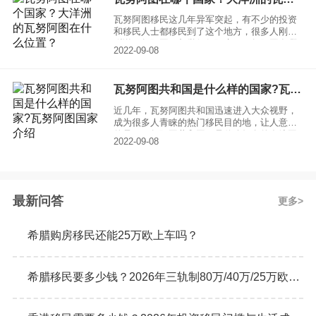
细介绍一下
瓦努阿图移民这几年异军突起，有不少的投资
和移民人士都移民到了这个地方，很多人刚一
听说瓦努阿图，都觉得很陌生，瓦努阿图在哪
2022-09-08
个国家？平时几乎都没听说过，对这个地方的
情况知之甚少。其实瓦努阿图本身就是一个国
家，是一个由83个小岛屿组成的群岛国家，并
瓦努阿图共和国是什么样的国家?瓦努阿图国家介绍
不是属于某个国家。瓦努阿图国家虽小，但却
拥有多重优势，这正是很多人选择瓦努阿图移
近几年，瓦努阿图共和国迅速进入大众视野，
民的原因。
成为很多人青睐的热门移民目的地，让人意外
的是，瓦努阿图共和国不是什么知名的发达国
2022-09-08
家，在国际上毫无知名度和存在感，很多人甚
至都没听说过这样一个国家，连这个国家在地
球上什么位置都不知道。可就是这样一个国
家，近年来却成为了国内移民的香饽饽。很多
人一定很想知道瓦努阿图共和国是什么样的国
最新问答
更多
家，下面就给大家介绍一下：
希腊购房移民还能25万欧上车吗？
希腊移民要多少钱？2026年三轨制80万/40万/25万欧元购房门槛详解