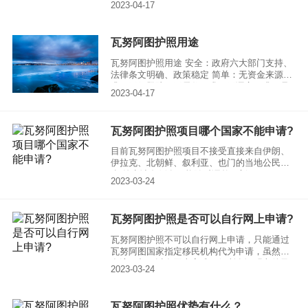
2023-04-17
险，还可进行海外投资，实现全球财富配置。
瓦努阿图护照用途
瓦努阿图护照用途 安全：政府六大部门支持、
法律条文明确、政策稳定 简单：无资金来源要
求、无须登陆、无居住要求、无语言要求、且
2023-04-17
无需居住要求 快速：特快审批，约1个月完成
便利：英联邦护照、免签124个国家及地区、畅
游世界无障碍
瓦努阿图护照项目哪个国家不能申请?
目前瓦努阿图护照项目不接受直接来自伊朗、
伊拉克、北朝鲜、叙利亚、也门的当地公民。
(拒绝申请条例有可能随时调整更新)
2023-03-24
瓦努阿图护照是否可以自行网上申请?
瓦努阿图护照不可以自行网上申请，只能通过
瓦努阿图国家指定移民机构代为申请，虽然很
多流程都可以在网上完成，但所有证明文件及
2023-03-24
原件必须以实体公证后以原件为准。
瓦努阿图护照优势有什么？