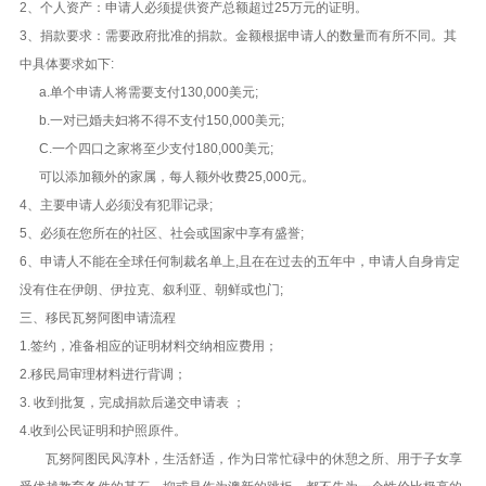
2、个人资产：申请人必须提供资产总额超过25万元的证明。
3、捐款要求：需要政府批准的捐款。金额根据申请人的数量而有所不同。其
中具体要求如下:
a.单个申请人将需要支付130,000美元;
b.一对已婚夫妇将不得不支付150,000美元;
C.一个四口之家将至少支付180,000美元;
可以添加额外的家属，每人额外收费25,000元。
4、主要申请人必须没有犯罪记录;
5、必须在您所在的社区、社会或国家中享有盛誉;
6、申请人不能在全球任何制裁名单上,且在在过去的五年中，申请人自身肯定
没有住在伊朗、伊拉克、叙利亚、朝鲜或也门;
三、移民瓦努阿图申请流程
1.签约，准备相应的证明材料交纳相应费用；
2.移民局审理材料进行背调；
3. 收到批复，完成捐款后递交申请表 ；
4.收到公民证明和护照原件。
瓦努阿图民风淳朴，生活舒适，作为日常忙碌中的休憩之所、用于子女享