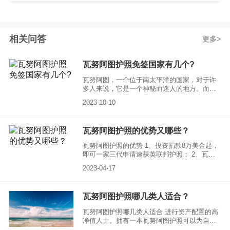
相关问答
更多
瓦努阿图护照免签国家有几个?
瓦努阿图，一个位于南太平洋的国家，对于许
多人来说，它是一个神秘而迷人的地方。而拥
有瓦努阿图护照，更是一件令人向往的事情。
2023-10-10
那么，瓦努阿图护照免签国家有几个呢？让我
们一起来探索一下。
瓦努阿图护照的优势又哪些？
瓦努阿图护照的优势 1、投资捐款8万美金起，
即可一家三代申请速获英联邦护照； 2、瓦努
阿图政府全力支持，轻松背调，超快审批，只
2023-04-17
需6-8周； 3、无移民监，无登录、护照换发简
单；
瓦努阿图护照哪几类人适合？
瓦努阿图护照哪几类人适合 进行资产配置的高
净值人士。拥有一本瓦努阿图护照可以为自己
和家人保障财产安全，助你合理的规避资金风