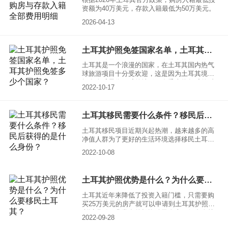
资额为40万美元，存款入籍最低为50万美元。
2026-04-13
土耳其护照免签国家名单，土耳其护照免签多少个国家？
土耳其是一个浪漫的国家，在土耳其国内热气
球旅游项目十分受欢迎，这是因为土耳其境内
拥有全球最像月球的地形，在乘坐热气球的时
2022-10-17
候可以全面进行浏览。 近几年去土耳其参观浏
览的游客多了之后，很多人回国之后还发现了
土耳其的其他优势，因此产生了移民土耳其的
土耳其移民需要什么条件？移民后获得的是什么身份？
念头，土耳其的最大优势之一就是全球自由通
行，这是因为土耳其护照可以免签多个国家和
土耳其移民项目近期兴起热潮，越来越多的高
地区，共计110个。以下小编为大家准备了土耳
净值人群为了更好的生活环境选择移民土耳
其护照免签国家名单：
其，土耳其也凭借着独特的优势没有辜负人们
2022-10-08
的期望。那么土耳其移民需要什么条件？移民
后获得的是什么身份？由小编来为大家进行详
细解答。
土耳其护照优势是什么？为什么要移民土耳其？
土耳其近年来降低了投资入籍门槛，只需要购
买25万美元的房产就可以申请到土耳其护照，
所以吸引了非常多的投资移民人士。很多人就
2022-09-28
在问，这么多人想移民土耳其，究竟土耳其护