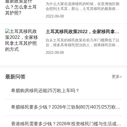
为什么大家在选择移民的时候，在亚洲地区都
会想到土耳其，那么，土耳其移民的最新政策
是什么？怎么拿土耳其护照？移民土耳其是否
2022-09-08
有成功案例？移民土耳其这是一个性价比很高
的项目，本身土耳其当地的政策也都十分不
错，并且移民到土耳其以后还可以享受到一些
土耳其移民政策2022，全家移民拿土耳其护照的方式
其他的优惠条件，因此土耳其移民市场也变得
格外火爆。
自从土耳其的移民政策在前几年门槛降低了以
后，很多具有移民想法的人，就将移民目标投
到了土耳其，那么，土耳其移民政策2022，全
2022-09-08
家移民拿土耳其护照的方式流程是什么？，之
所以大家都想去土耳其移民，就是因为土耳其
当地旅游也十分受欢迎，并且要想拿土耳其护
照条件也十分简单，投资金额不高。
最新问答
更多
希腊购房移民还能25万欧上车吗？
希腊移民要多少钱？2026年三轨制80万/40万/25万欧元购房门槛详解
香港移民需要多少钱？2026年投资移民门槛与生活成本真实预算