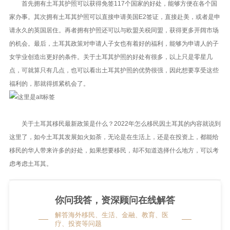
首先拥有土耳其护照可以获得免签117个国家的好处，能够方便在各个国
家办事。其次拥有土耳其护照可以直接申请美国E2签证，直接赴美，或者是申
请永久的英国居住。再者拥有护照还可以与欧盟关税同盟，获得更多开阔市场
的机会。最后，土耳其政策对申请人子女也有着好的福利，能够为申请人的子
女学业创造出更好的条件。关于土耳其护照的好处有很多，以上只是零星几
点，可就算只有几点，也可以看出土耳其护照的优势很强，因此想要享受这些
福利的，那就得抓紧机会了。
关于土耳其移民最新政策是什么？2022年怎么移民因土耳其的内容就说到
这里了，如今土耳其发展如火如荼，无论是在生活上，还是在投资上，都能给
移民的华人带来许多的好处，如果想要移民，却不知道选择什么地方，可以考
虑考虑土耳其。
你问我答，资深顾问在线解答
解答海外移民、生活、金融、教育、医
疗、投资等问题