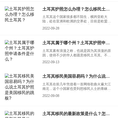
照优势是什么呢？为什么这么多人要移民土耳
其？
土耳其护照怎么办理？怎么移民土耳其？
土耳其这个国家很多都不陌生，横跨亚欧大
陆，处在亚洲和欧洲的交界处，目前是欧盟候
选国。土耳其护照的含金量还是很不错的，吸
2022-09-28
引了不少的投资移民者，很多想移民土耳其的
投资者都很想知道土耳其护照怎么办理？难度
大不大？其实相比于美国、澳大利亚、加拿
土耳其属于哪个州？土耳其护照申请条件是什么？
大、英国、法国等传统移民国家，土耳其护照
的申请门槛要低很多，申请周期也要短许多。
土耳其素有浪漫之称，也就是因为其浪漫的原
因，使得不少的华人都愿意移民土耳其。不
过，因为了解甚少的缘故，使得很多人并不知
2022-09-13
道土耳其属于哪个州？土耳其护照申请条件是
什么？今天就来说一说。
土耳其移民美国容易吗？为什么说土耳其护照是美国移民的跳板?
土耳其在前几年凭借着一首网络歌曲火遍大江
南北，这个小国家也受到想移民人士的青睐。
但是很多人不知道，土耳其移民之后可以移民
2022-09-08
美国，土耳其护照是美国移民的跳板。那么为
什么这么说呢？小编将为大家进行深入细致的
解读。
土耳其移民的最新政策是什么？怎么拿土耳其护照?