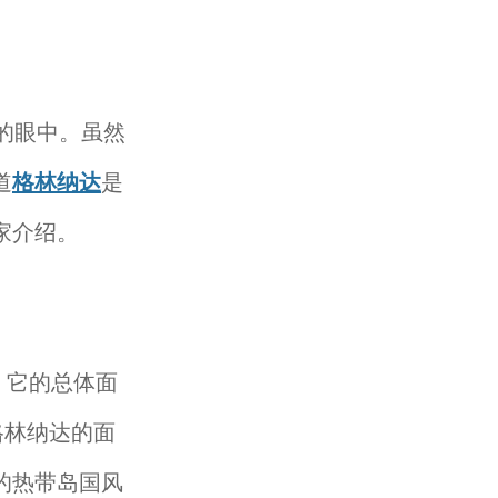
的眼中。虽然
道
格林纳达
是
家介绍。
。它的总体面
格林纳达的面
的热带岛国风