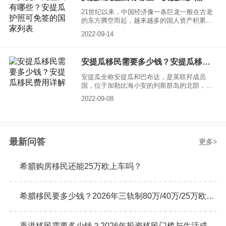
21世纪以来，中国经济像一条巨龙一般在古老
的东方腾空而起，越来越多的国人资产积累达
到了惊人的地步。随着个人财富的不断增长，
2022-09-14
这些高资产人群也有了属于自己的烦恼，想要
进行移民。安提瓜作为一个热门中的移民国家
印入了人们的眼帘。下面让小编来为大家介绍
安提瓜移民需要多少钱？安提瓜移民费用详解
一下安提瓜免签国家有哪些？并附上安提瓜护
照免签国家列表。
安提瓜全称安提瓜和巴布达，是英联邦成员
国，位于加勒比海小安的列斯群岛的北部，由
安提瓜、巴布达和雷东达三岛组成。安提瓜岛
2022-09-08
面积280平方千米；巴布达岛面积160.6平方千
米，雷东达岛面积只有1.3平方千米。安提瓜是
颇受欢迎的移民目的地，早在2013年，就设立
了专门的投资入籍计划，很多移民人士都很想
知道安提瓜移民需要多少钱？
最新问答
更多
希腊购房移民还能25万欧上车吗？
希腊移民要多少钱？2026年三轨制80万/40万/25万欧元购房门槛详解
香港移民需要多少钱？2026年投资移民门槛与生活成本真实预算