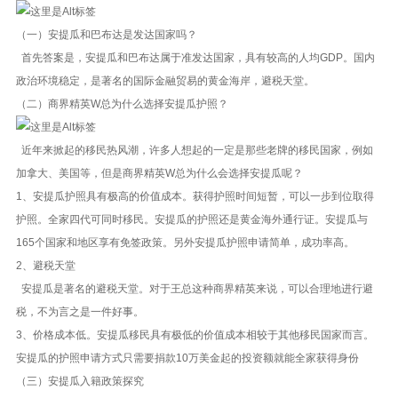
（一）安提瓜和巴布达是发达国家吗？
首先答案是，安提瓜和巴布达属于准发达国家，具有较高的人均GDP。国内
政治环境稳定，是著名的国际金融贸易的黄金海岸，避税天堂。
（二）商界精英W总为什么选择安提瓜护照？
近年来掀起的移民热风潮，许多人想起的一定是那些老牌的移民国家，例如
加拿大、美国等，但是商界精英W总为什么会选择安提瓜呢？
1、安提瓜护照具有极高的价值成本。获得护照时间短暂，可以一步到位取得
护照。全家四代可同时移民。安提瓜的护照还是黄金海外通行证。安提瓜与
165个国家和地区享有免签政策。另外安提瓜护照申请简单，成功率高。
2、避税天堂
安提瓜是著名的避税天堂。对于王总这种商界精英来说，可以合理地进行避
税，不为言之是一件好事。
3、价格成本低。安提瓜移民具有极低的价值成本相较于其他移民国家而言。
安提瓜的护照申请方式只需要捐款10万美金起的投资额就能全家获得身份
（三）安提瓜入籍政策探究