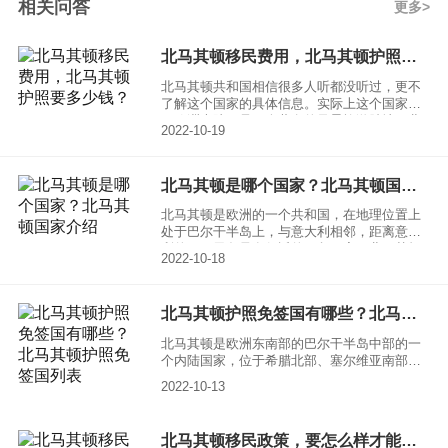
相关问答
更多
北马其顿移民费用，北马其顿护照要多少钱？
北马其顿共和国相信很多人听都没听过，更不
了解这个国家的具体信息。实际上这个国家位
于欧洲大陆，是一个著名的风景旅游胜地。北
2022-10-19
马其顿近些年也凭借着自己的独特优势，在移
民国际榜单上有自己的位置。 北马其顿移民费
用，北马其顿护照要多少钱？这个问题就让小
北马其顿是哪个国家？北马其顿国家介绍
编来为大家解答一下。
北马其顿是欧洲的一个共和国，在地理位置上
处于巴尔干半岛上，与意大利相邻，距离意大
利的西西里岛只有很近的一段距离，北马其顿
2022-10-18
的国土面积不大，气候主要是温带大陆性气候
为主，在国家的西部也收到地中海气候的影
响。
北马其顿护照免签国有哪些？北马其顿护照免签国列表
北马其顿是欧洲东南部的巴尔干半岛中部的一
个内陆国家，位于希腊北部、塞尔维亚南部、
保加利亚西部、阿尔巴尼亚东部，国土面积约
2022-10-13
2.57万平方千米，人口约208万。
北马其顿移民政策，要怎么样才能移民北马其顿？