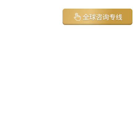
亚太环球移民国家
澳大利亚
加拿大
美国
新西兰
英国
希腊
塞浦路斯
葡萄牙
马来西亚
泰国
圣基茨
马耳他
安提瓜
多米尼克
格林纳达
西班牙
菲律宾
韩国
瓦努阿图
保加利亚
土耳其
圣卢西亚
爱尔兰
北马其顿
黑山
瑞士
新加坡
日本