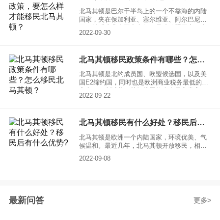
北马其顿是巴尔干半岛上的一个不靠海的内陆
国家，夹在保加利亚、塞尔维亚、阿尔巴尼
亚、希腊这几个国家之间，是准欧盟国家，也
2022-09-30
是全球有名的低税率国家，此外，北马其顿护
照可以免签全球一百多个国家，同时还能申请
美国E2签证，具有很高的含金量。所以自2016
北马其顿移民政策条件有哪些？怎么移民北马其顿？
年北马其顿推出投资入籍计划以来，就吸引了
众多的投资移民人士。现在每年有很多人在询
北马其顿是北约成员国、欧盟候选国，以及美
问北马其顿移民政策是什么？要怎么样才能移
国E2缔约国，同时也是欧洲商业税务最低的国
民北马其顿？
家之一。所以北马其顿护照的含金量非常高，
2022-09-22
不但免签全球一百多个国家，还可以申请美国
E2签证，等到北马其顿正式加入欧盟之后，拥
有了北马其顿护照就相当于拥有了欧盟护照，
北马其顿移民有什么好处？移民后有什么优势?
可以享受欧盟国家的所有福利。很多想要移民
北马其顿的人都在询问如何才能移民北马其
北马其顿是欧洲一个内陆国家，环境优美、气
顿，北马其顿移民政策条件有哪些？下面就给
候温和。最近几年，北马其顿开放移民，相继
大家介绍一下：
推出了一些移民政策：公民身份投资项目，对
2022-09-08
海外人士有着相当大的吸引力。北马其顿移民
有什么好处呢？移民后又有哪些优势呢 ？下面
为您详细解读。
最新问答
更多