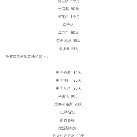
突尼斯 3个月
土耳其 90天
图瓦卢 1个月
乌干达
乌克兰 90天
梵蒂冈城 90天
赞比亚 90天
免签或者落地签地区如下：
中国香港 14天
中国澳门 90天
中国台湾 90天
科索沃 90天
北塞浦路斯 90天
巴勒斯坦
南奥赛梯
德涅斯特河
丹麦法罗群岛 90天