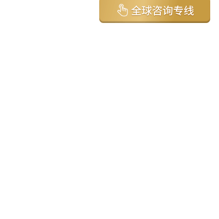
亚太环球移民国家
澳大利亚
加拿大
美国
新西兰
英国
希腊
塞浦路斯
葡萄牙
马来西亚
泰国
圣基茨
马耳他
安提瓜
多米尼克
格林纳达
西班牙
菲律宾
韩国
瓦努阿图
保加利亚
土耳其
圣卢西亚
爱尔兰
北马其顿
黑山
瑞士
新加坡
日本
塞舌尔
克罗地亚