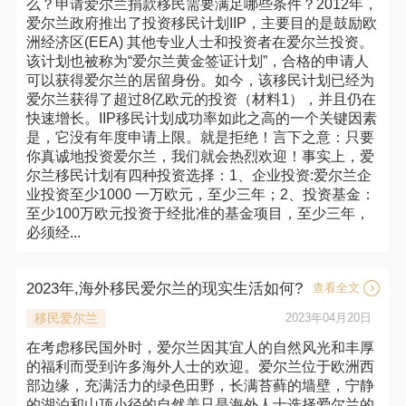
么？申请爱尔兰捐款移民需要满足哪些条件？2012年，
爱尔兰政府推出了投资移民计划IIP，主要目的是鼓励欧
洲经济区(EEA) 其他专业人士和投资者在爱尔兰投资。
该计划也被称为“爱尔兰黄金签证计划”，合格的申请人
可以获得爱尔兰的居留身份。如今，该移民计划已经为
爱尔兰获得了超过8亿欧元的投资（材料1），并且仍在
快速增长。IIP移民计划成功率如此之高的一个关键因素
是，它没有年度申请上限。就是拒绝！言下之意：只要
你真诚地投资爱尔兰，我们就会热烈欢迎！事实上，爱
尔兰移民计划有四种投资选择：1、企业投资:爱尔兰企
业投资至少1000 一万欧元，至少三年；2、投资基金：
至少100万欧元投资于经批准的基金项目，至少三年，
必须经...
2023年,海外移民爱尔兰的现实生活如何?
查看全文
移民爱尔兰
2023年04月20日
在考虑移民国外时，爱尔兰因其宜人的自然风光和丰厚
的福利而受到许多海外人士的欢迎。爱尔兰位于欧洲西
部边缘，充满活力的绿色田野，长满苔藓的墙壁，宁静
的湖泊和山顶小径的自然美只是海外人士选择爱尔兰的