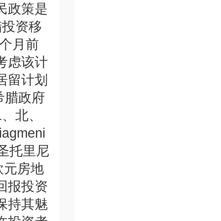
民政策是
腊投资移
几个月前
考虑该计
居留计划
希腊政府
1、北、
agmeni
圣托里尼
欧元房地
回报投资
保持其魅