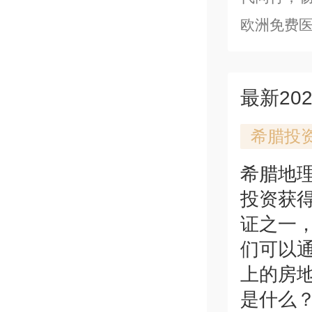
欧洲免费
最新20
希腊投
希腊地
投资获
证之一
们可以通
上的房
是什么