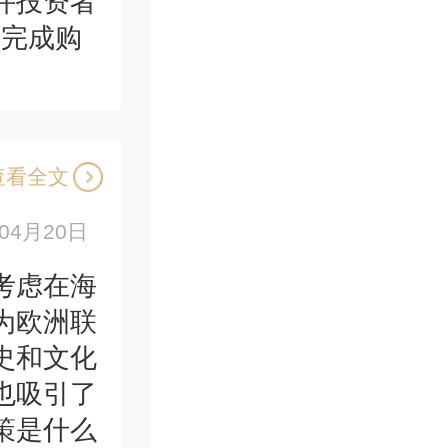
许投资者
前完成购
查看全文
年04月20日
考虑在海
为欧洲联
史和文化
也吸引了
策是什么