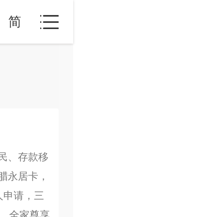
简
民、存款移
腊永居卡，
人申请，三
育，全家尊享