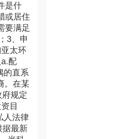
件是什
腊或居住
需要满足
；3、申
询亚太环
a.配
偶的直系
裔。在某
政府规定
投资目
私人法律
根据最新