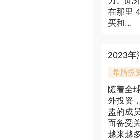
力。此
在那里 
买和...
2023
希腊投
随着全
外投资
盟的成
而备受
越来越