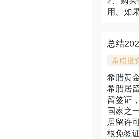
2、购
用。如果
希腊投
希腊黄
希腊居留
留签证
国家之一
居留许
根免签