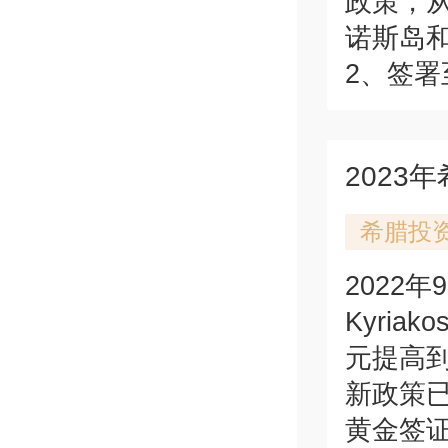
政策，从
诺斯岛
2、签署至
希腊投
2022
Kyria
元提高
新政策已
黄金签证