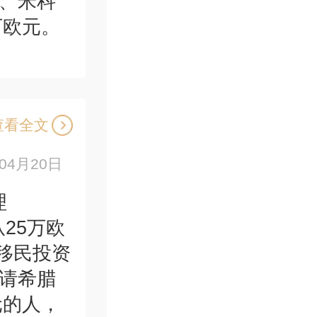
基、米科
万欧元。
查看全文
年04月20日
理
将从25万欧
移民投资
申请希腊
元的人，