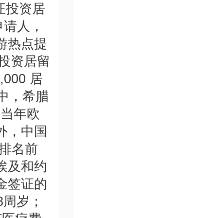
证投资居
申请人，
游热点提
腊投资居留
00 居
中，希腊
3 当年欧
外，中国
在排名前
埃及和约
金签证的
8周岁；