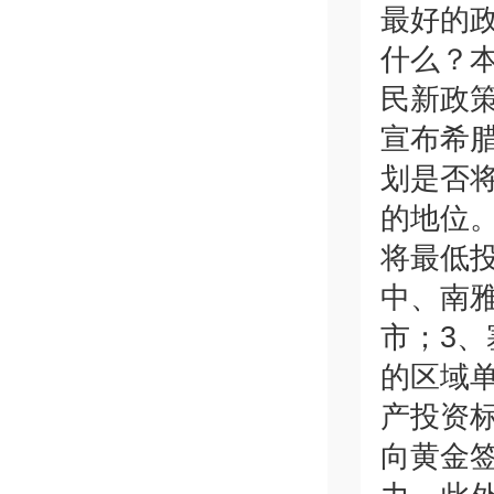
最好的
什么？
民新政
宣布希
划是否
的地位。
将最低
中、南雅典；
市；3
的区域单
产投资
向黄金