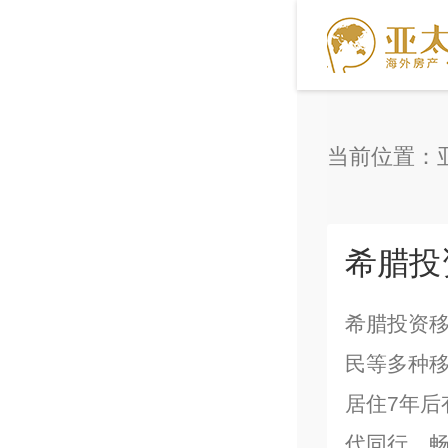
当前位置：
希腊投
希腊投资
民等多种
居住7年
代同行，畅