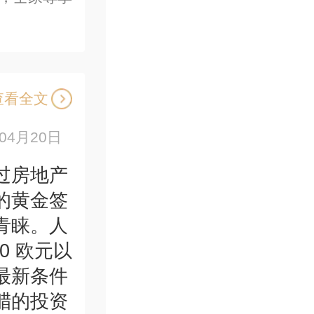
查看全文
年04月20日
过房地产
的黄金签
青睐。人
0 欧元以
最新条件
腊的投资