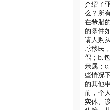
介绍了
么？所
在希腊
的条件如
请人购
球移民，
偶；b
亲属；c
些情况下
的其他
前，个人
实体。该