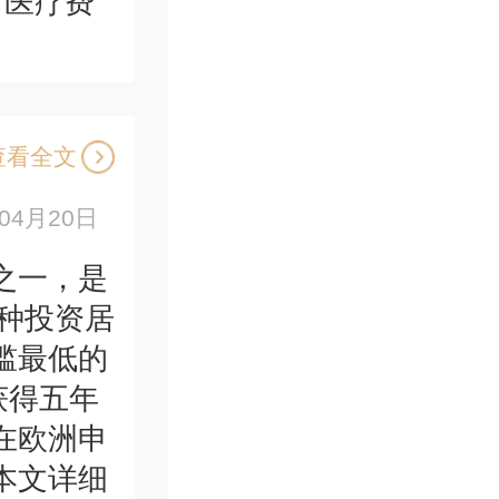
何医疗费
查看全文
年04月20日
之一，是
一种投资居
槛最低的
获得五年
在欧洲申
本文详细