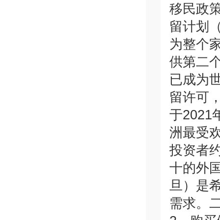
移民政
留计划（
为整个
供第二个
已成为世
留许可
于2021
洲最受
投资者约
十的外
旦）是
需求。二