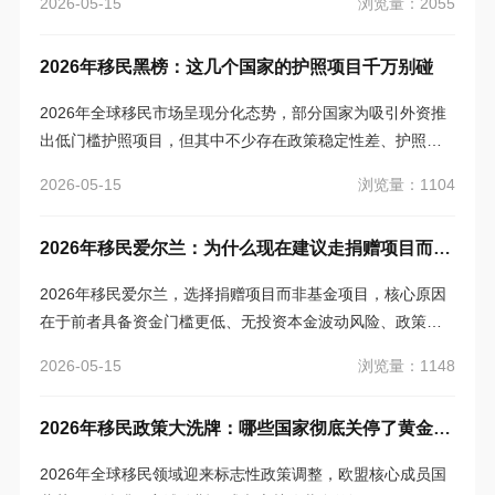
浏览量：2055
2026-05-15
解析各途径的费用结构、申请条件、办理周期与核心优势，
为意向移民者提供客观专业的政策解读与申请参考，亚太环
2026年移民黑榜：这几个国家的护照项目千万别碰
球移民可提供定制化资质评估服务。
2026年全球移民市场呈现分化态势，部分国家为吸引外资推
出低门槛护照项目，但其中不少存在政策稳定性差、护照含
金量低、监管机制缺失等核心风险，成为移民申请者的“避坑
浏览量：1104
2026-05-15
重灾区”。
2026年移民爱尔兰：为什么现在建议走捐赠项目而非基金？
2026年移民爱尔兰，选择捐赠项目而非基金项目，核心原因
在于前者具备资金门槛更低、无投资本金波动风险、政策稳
定性更强、流程更简便高效等显著优势。捐赠项目直接对接
浏览量：1148
2026-05-15
爱尔兰部门认可的公益领域，契合当地移民政策的公益导
向，能帮助申请人以更可控的成本和更确定的路径获得爱尔
2026年移民政策大洗牌：哪些国家彻底关停了黄金签证？
兰Stamp4居留身份，尤其适合追求稳妥、希望降低资金风险
的移民家庭。
2026年全球移民领域迎来标志性政策调整，欧盟核心成员国