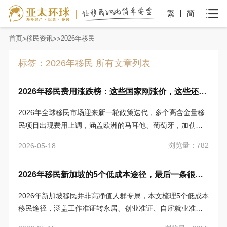
繁
简
首页
移民资讯
2026年移民
标签：2026年移民 所有文章列表
2026年移民费用涨跌榜：这些国家刚涨价，这些还维持原价
2026年全球移民市场迎来新一轮政策迭代，多个高含金量移
民项目出现费用上调，涵盖欧洲的马耳他、葡萄牙，加勒比
地区的圣基茨和尼维斯等；同时，希腊、土耳其、瓦努阿图
浏览量：782
2026-05-18
等国的核心移民项目仍维持原有费用标准。亚太环球移民顾
问COCO结合各国官方最新政策及市场调研数据，为申请人
2026年移民新加坡的5个低成本途径，最后一条很少人知道
梳理清晰的费用涨跌格局，助力精准规划移民路径。
2026年新加坡移民并非高净值人群专属，本文梳理5个低成本
移民途径，涵盖工作准证转永居、创业准证、自雇就业准
证、家属团聚转永居及鲜为人知的专业人士特殊通道，详细