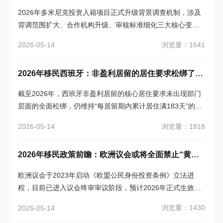
况，提供精准的资金规划与生活成本测算服务。
2026年多米尼克投资入籍项目正式升级背景调查机制，涉及
背调范围扩大、合作机构升级、审核标准细化三大核心变
动。这一调整直接拉高了申请门槛，延长了整体申请周期，
浏览量：1641
2026-05-14
同时也提升了多米尼克护照的国际公信力与项目合规性。对
于意向申请人而言，需提前梳理资金来源、完善个人资质材
2026年移民西班牙：非盈利居留的居住要求松绑了吗？
料，借助专业机构的前置审核服务可有效提升申请通过率，
降低拒签风险。
截至2026年，西班牙非盈利居留的核心居住要求未出现部门
层面的全面松绑，仍维持“每居留期内累计居住满183天”的基
本规则，但西班牙移民局针对部分特殊离境场景（如紧急家
浏览量：1818
2026-05-14
庭事务、短期海外工作派遣等）的审核灵活度有所提升，未
再严格执行“超期离境即取消身份”的一刀切标准。
2026年移民政策前瞻：欧洲议会或将全面禁止“黄金护照”
欧洲议会于2023年启动《欧盟公民身份投资条例》立法进
程，目前已进入议会终审审议阶段，预计2026年正式生效，
届时将全面禁止所有欧盟成员国通过投资直接授予公民身份
浏览量：1430
2026-05-14
的“黄金护照”项目。这一政策将终结欧盟存续近10年的投资入