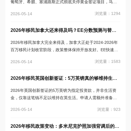
葡萄牙、希腊、塞浦路斯正式彻底关停黄金签证项目，马耳
他也终止了投资入籍护照通道。上述调整源于欧盟严格的反
浏览量：1294
2026-05-14
洗钱与公平性监管要求，以及各国国内政策导向的转变。
2026年移民加拿大还来得及吗？EE分数预测与替代方案
2026年移民加拿大完全来得及，加拿大正处于2024-2026年
百万移民计划收官阶段，政策整体保持开放友好。EE快速通
道虽因申请人数增长可能维持较高分数区间，但通过省提
浏览量：1583
2026-05-14
名、雇主担保、留学移民等多元替代路径，多数申请人仍能
找到适配方案。亚太环球移民顾问团队可结合申请人背景定
2026年移民英国创新签证：5万英镑真的够维持生活吗？
制专属策略，助力顺利获得加拿大永居身份。
2026年英国创新签证的5万英镑为指定投资款，并非生活资
金，仅靠这笔钱不足以维持在英生活。申请人需额外准备符
合内政部要求的生活资金证明，同时结合英国不同地区的实
浏览量：923
2026-05-14
际生活成本规划预算。伦敦地区单人每月生活开销约1800-
2600英镑，非伦敦地区约1000-1600英镑，家庭需按成员数
2026年移民政策变动：多米尼克护照加强背调后的影响
量相应增加。亚太环球移民顾问可结合项目要求与申请人情