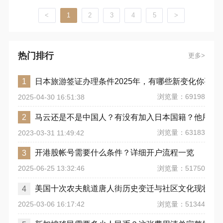
籍模式，对全球高净值投资者的欧洲身份规划产生重大影
响。亚太环球移民专业顾问团队持续追踪政策动态，可提供
<
1
2
3
4
5
>
权威解读与替代方案定制服务，助力投资者合规调整移民路
径。
热门排行
更多
日本旅游签证办理条件2025年，有哪些新变化你要注
1
浏览量：69198
2025-04-30 16:51:38
马云还是不是中国人？有没有加入日本国籍？他用了
2
浏览量：63183
2023-03-31 11:49:42
开港股帐号需要什么条件？详细开户流程一览
3
浏览量：51750
2025-06-25 13:32:46
美国十次农夫航道唐人街历史变迁与社区文化现状
4
浏览量：51344
2025-03-06 16:17:42