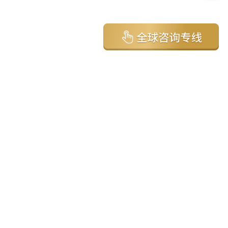
亚太环球移民国家
澳大利亚
加拿大
美国
新西兰
英国
希腊
塞浦路斯
葡萄牙
马来西亚
泰国
圣基茨
马耳他
安提瓜
多米尼克
格林纳达
西班牙
菲律宾
韩国
瓦努阿图
保加利亚
土耳其
圣卢西亚
爱尔兰
北马其顿