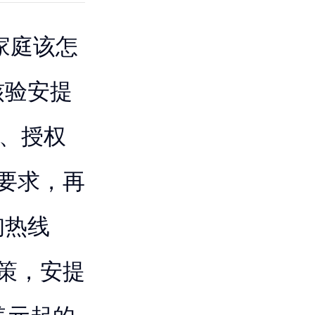
家庭该怎
核验安提
构、授权
要求，再
询热线
方政策，安提