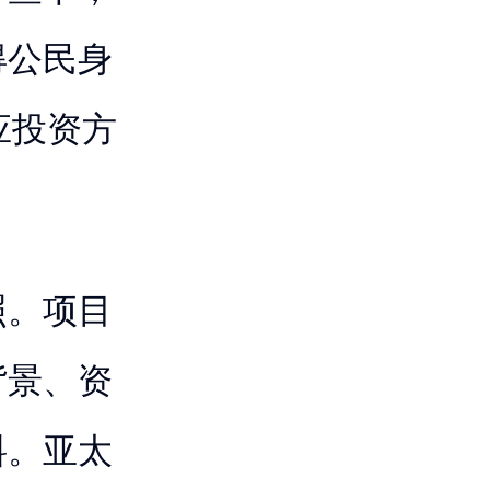
得公民身
应投资方
照。项目
背景、资
料。亚太