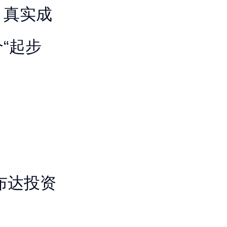
、真实成
“起步
布达投资