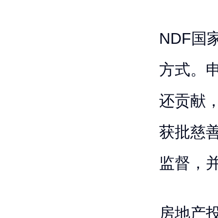
NDF
方式。申
还贡献
获批慈
监督，
房地产