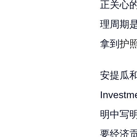
正关心
理周期
拿到
护
安提瓜和巴
Inves
明中写
要经济