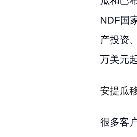
瓜和巴
NDF国
产投资、
万美元
安提瓜
很多客户