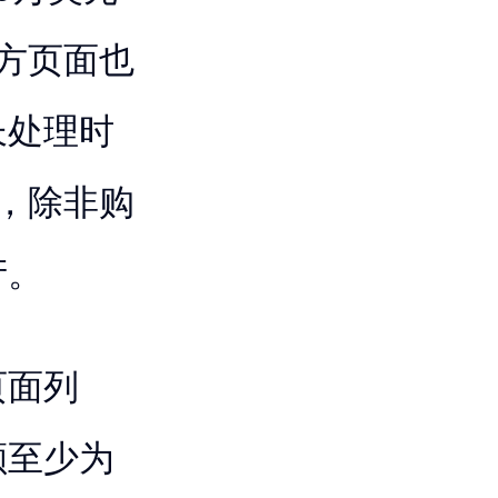
方页面也
长处理时
，除非购
产。
页面列
额至少为