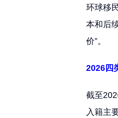
环球移
本和后
价”。
2026
截至20
入籍主