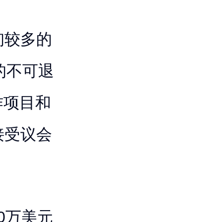
询较多的
的不可退
作项目和
接受议会
。
0万美元