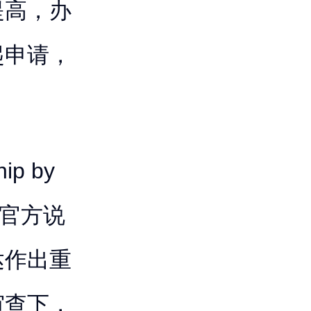
提高，办
起申请，
p by
理。官方说
达作出重
审查下，