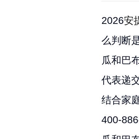
2026
安
么判断
瓜和巴布
代表递
结合家
400-8