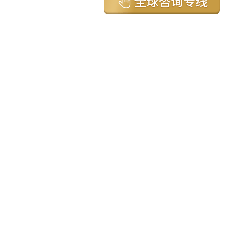
亚太环球移民国家
澳大利亚
加拿大
美国
新西兰
英国
希腊
塞浦路斯
葡萄牙
马来西亚
泰国
圣基茨
马耳他
安提瓜
多米尼克
格林纳达
西班牙
菲律宾
韩国
瓦努阿图
保加利亚
土耳其
圣卢西亚
爱尔兰
北马其顿
黑山
瑞士
新加坡
日本
塞舌尔
克罗地亚