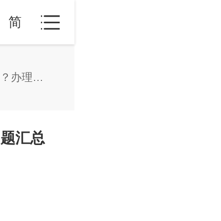
简
马绍尔护照移民适合什么人群？办理常见问题汇总（2026最新版）｜亚太环球专业解读
问题汇总