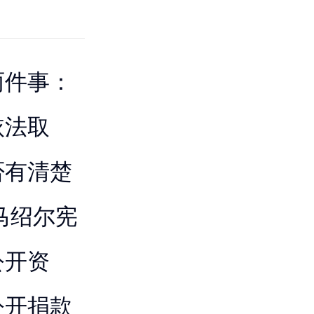
两件事：
依法取
否有清楚
马绍尔宪
公开资
公开捐款