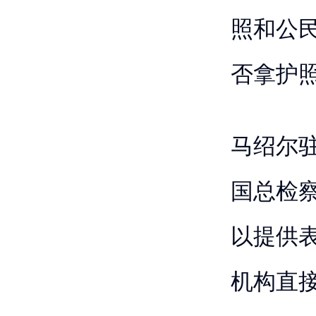
照和公
否拿护
马绍尔
国总检
以提供
机构直