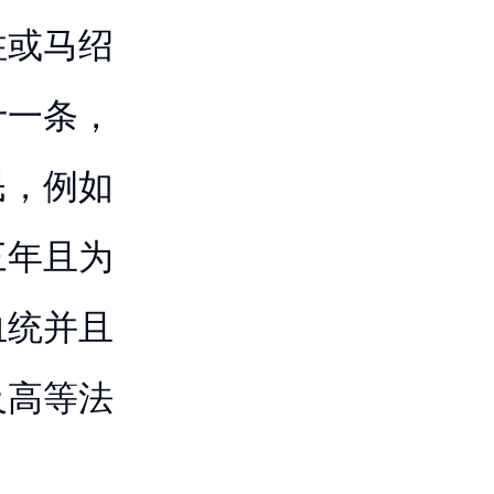
住或马绍
十一条，
民，例如
三年且为
血统并且
及高等法