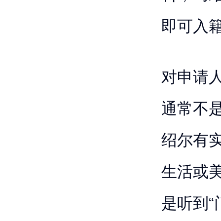
即可入
对申请
通常不
绍尔有
生活或
是听到“