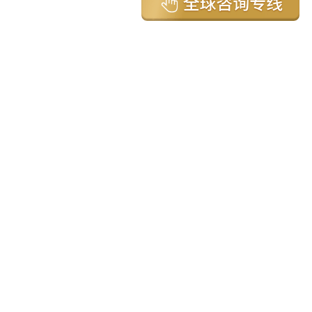
亚太环球移民国家
澳大利亚
加拿大
美国
新西兰
英国
希腊
塞浦路斯
葡萄牙
马来西亚
泰国
圣基茨
马耳他
安提瓜
多米尼克
格林纳达
西班牙
菲律宾
韩国
瓦努阿图
保加利亚
土耳其
圣卢西亚
爱尔兰
北马其顿
黑山
瑞士
新加坡
日本
塞舌尔
克罗地亚