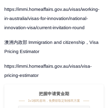
https://immi.homeaffairs.gov.au/visas/working-
in-australia/visas-for-innovation/national-
innovation-visa/current-invitation-round
澳洲内政部 Immigration and citizenship，Visa
Pricing Estimator
https://immi.homeaffairs.gov.au/visas/visa-
pricing-estimator
把握申请黄金期
1v1移民咨询，免费获取定制移民方案