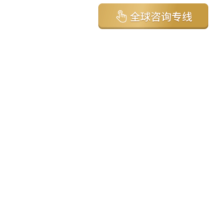
亚太环球移民国家
澳大利亚
加拿大
美国
新西兰
英国
希腊
塞浦路斯
葡萄牙
马来西亚
泰国
圣基茨
马耳他
安提瓜
多米尼克
格林纳达
西班牙
菲律宾
韩国
瓦努阿图
保加利亚
土耳其
圣卢西亚
爱尔兰
北马其顿
黑山
瑞士
新加坡
日本
塞舌尔
克罗地亚