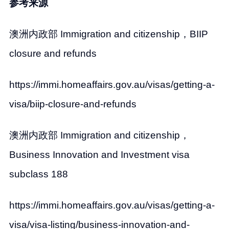
参考来源
澳洲内政部 Immigration and citizenship，BIIP
closure and refunds
https://immi.homeaffairs.gov.au/visas/getting-a-
visa/biip-closure-and-refunds
澳洲内政部 Immigration and citizenship，
Business Innovation and Investment visa
subclass 188
https://immi.homeaffairs.gov.au/visas/getting-a-
visa/visa-listing/business-innovation-and-