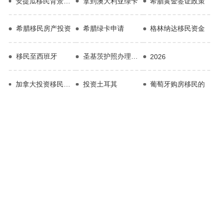
安提瓜移民背景调查
拿到澳大利亚绿卡
希腊黄金签证政策
希腊移民房产投资
希腊绿卡申请
格林纳达移民资金
移民至西班牙
圣基茨护照办理费用
2026
加拿大投资移民的要求
投资土耳其
葡萄牙购房移民的