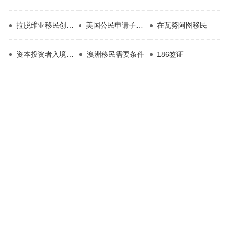
拉脱维亚移民创业签证
美国公民申请子女移民需要多久
在瓦努阿图移民
资本投资者入境计划
澳洲移民需要条件
186签证