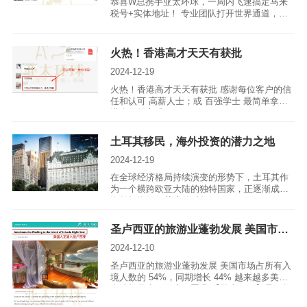
恭喜W总携手亚太环球，一周内飞速搞定马来
税号+实体地址！ 专业团队打开世界通道，轻
松开户，抢占投资先机！ 信赖之选，成就未
来！ 立即咨询，开启全球资产配置之旅！
火热！香港高才天天有获批
2024-12-19
火热！香港高才天天有获批 感谢每位客户的信
任和认可 高薪人士；或 百强学士 最简单拿香
港身份的方式
土耳其移民，海外投资的潜力之地
2024-12-19
在全球经济格局持续演变的形势下，土耳其作
为一个横跨欧亚大陆的独特国家，正逐渐成为
海外投资值得关注的对象。
圣卢西亚的旅游业蓬勃发展 美国市场占所有入境人数的 54%
2024-12-10
圣卢西亚的旅游业蓬勃发展 美国市场占所有入
境人数的 54%，同期增长 44% 越来越多美国
人选择圣卢西亚度假置业 【圣卢西亚】最低投
资额24万美金起