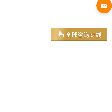
亚太环球移民国家
澳大利亚
加拿大
美国
新西兰
英国
希腊
塞浦路斯
葡萄牙
马来西亚
泰国
圣基茨
马耳他
安提瓜
多米尼克
格林纳达
西班牙