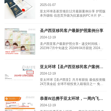
2025-01-07
亚太环球圣基茨项目12月最新案例分享 护照版
本升级啦 信息页升级为抗篡改的PC卡片 护照
有效期未到期，也可更新升级哦
圣卢西亚移民客户最新护照案例分享
2024-12-19
圣卢西亚客户最新护照分享~ 递交时间线：
2023年7月中旬递交 2024年04月获批 2024年
08月公民纸及NIC 2024年12月03日获得护照
亚太环球【圣卢西亚移民客户案例】月月有获批
2024-12-19
亚太环球【圣卢西亚】月月有获批 最低投资额
24万美金起 全球不错投资入籍项目之一 免签
英国欧洲近150+个国家 正规法案项目 申请条
件简单 官方捐款一步到位获英联邦身份
恭喜W总携手亚太环球，一周内飞速搞定马来税号+实体地址！
2024-12-19