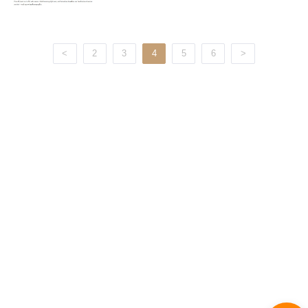
<
2
3
4
5
6
>