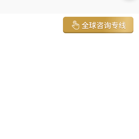
亚太环球移民国家
澳大利亚
加拿大
美国
新西兰
英国
希腊
塞浦路斯
葡萄牙
马来西亚
泰国
圣基茨
马耳他
安提瓜
多米尼克
格林纳达
西班牙
菲律宾
韩国
瓦努阿图
保加利亚
土耳其
圣卢西亚
爱尔兰
北马其顿