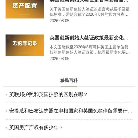
足独立经营条件后可申请永久居留，再按身份
制度考虑入籍，全程需避开类别混淆、证据不
关于英国创新创始人签证的语言考试要求及最
足、流程误判等常见误区。
低标准，需结合截至2026年8月的官方可查制
度，按首次申请、永久居留、入籍三个不同身
2026-08-05
份阶段逐一梳理，同时明确豁免情形、实操风
险及后续审查要点，不能一概而论，避免因路
线误判导致时间和预算浪费。
英国创新创始人签证政策最新变化指南｜亚太环球移民
本文围绕截至2026年8月可从英国主管单位复
核的创新创始人签证政策，梳理最新变化要
点，同时讲解如何准确查证规则、拆解潜在风
2026-08-05
险、准备符合要求的申请材料，帮助申请人理
清从签证申请到永居入籍的全流程逻辑。
移民百科
英联邦护照和英国护照的区别在哪？
安提瓜和巴布达护照在申根国家和英国免签停留需要什么条件?
英国房产产权有多少年？