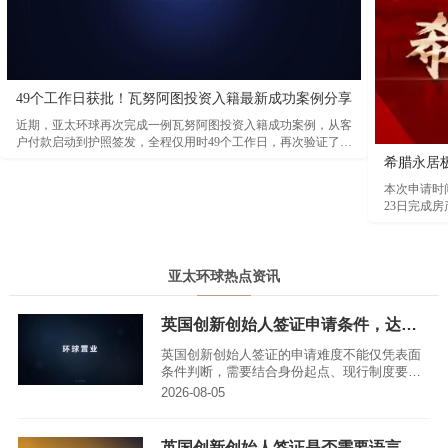
49个工作日获批！瓦努阿图投资入籍最新成功案例分享
近期，亚太环球再次完成一例瓦努阿图投资入籍成功案例，从客
户付款启动到护照签发，全程仅用时49个工作日，再次验证了瓦
努阿图项目在审批效率方面的突出优势。根据本次案例时间线显
希腊永居
示，客户于2026年3月23日完成付款并正式启动背景调查。经过
本次申请时间
资料审核及尽职调查后，项目于2026年4月20日顺利获得瓦努阿
23日完成房
图投资促进局（AIP）原则性批准函。随后，客户于5月13日取
月18日登陆
得公民证书，5月21日完成出生纸及身份证件签发，并于5月28日
正式领取瓦努阿图护照，整个流程高效顺畅。
亚太环球热点资讯
英国创新创始人签证申请条件，达标难不难？
英国创新创始人签证的申请难度不能仅凭表面
条件判断，需要结合身份起点、现行制度要
求、证据链准备能力以及长期履行规划等多维
2026-08-05
度综合评估。这项签证并非直接发放英国护
照，而是以获认可的创新商业项目为基础的创
业居留路径，申请人需先取得有限期签证，满
英国创新创始人签证是否需要语言考试，最低要求是什么