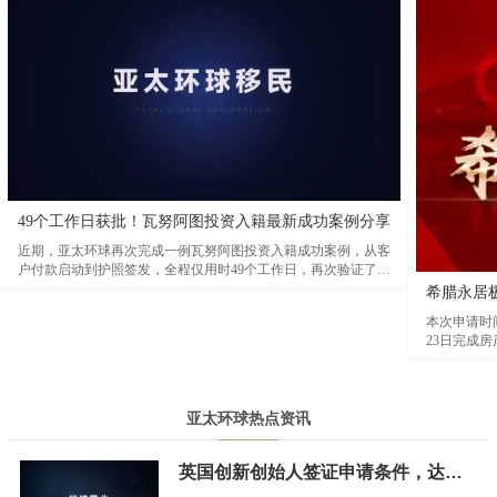
49个工作日获批！瓦努阿图投资入籍最新成功案例分享
近期，亚太环球再次完成一例瓦努阿图投资入籍成功案例，从客
户付款启动到护照签发，全程仅用时49个工作日，再次验证了瓦
努阿图项目在审批效率方面的突出优势。根据本次案例时间线显
希腊永居
示，客户于2026年3月23日完成付款并正式启动背景调查。经过
本次申请时间
资料审核及尽职调查后，项目于2026年4月20日顺利获得瓦努阿
23日完成房
图投资促进局（AIP）原则性批准函。随后，客户于5月13日取
月18日登陆
得公民证书，5月21日完成出生纸及身份证件签发，并于5月28日
正式领取瓦努阿图护照，整个流程高效顺畅。
亚太环球热点资讯
英国创新创始人签证申请条件，达标难不难？