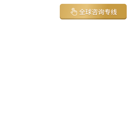
亚太环球移民国家
澳大利亚
加拿大
美国
新西兰
英国
希腊
塞浦路斯
葡萄牙
马来西亚
泰国
圣基茨
马耳他
安提瓜
多米尼克
格林纳达
西班牙
菲律宾
韩国
瓦努阿图
保加利亚
土耳其
圣卢西亚
爱尔兰
北马其顿
黑山
瑞士
新加坡
日本