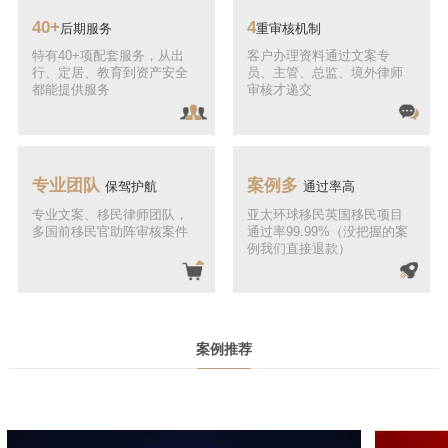
40+
4
后期服务
重审核机制
特有40+项配套服务，从出
客户办理资料通过文案专
行、定居、教育到资产安全
员、主管、总监、境外律师
都能提供服务
审核才递交
专业团队
案例多
保驾护航
通过率高
专业文案、移民律师团队，
亚太环球移民英国移民项目
多国前移民官助阵审核案件
通过率99.99%（没把握的案
例我们直接退款）
案例推荐