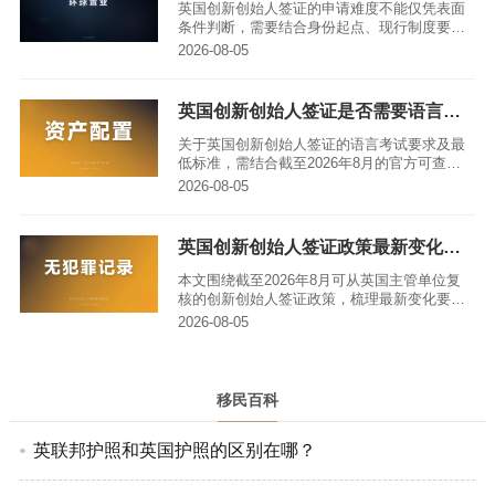
英国创新创始人签证的申请难度不能仅凭表面
条件判断，需要结合身份起点、现行制度要
求、证据链准备能力以及长期履行规划等多维
2026-08-05
度综合评估。这项签证并非直接发放英国护
照，而是以获认可的创新商业项目为基础的创
业居留路径，申请人需先取得有限期签证，满
英国创新创始人签证是否需要语言考试，最低要求是什么
足独立经营条件后可申请永久居留，再按身份
制度考虑入籍，全程需避开类别混淆、证据不
关于英国创新创始人签证的语言考试要求及最
足、流程误判等常见误区。
低标准，需结合截至2026年8月的官方可查制
度，按首次申请、永久居留、入籍三个不同身
2026-08-05
份阶段逐一梳理，同时明确豁免情形、实操风
险及后续审查要点，不能一概而论，避免因路
线误判导致时间和预算浪费。
英国创新创始人签证政策最新变化指南｜亚太环球移民
本文围绕截至2026年8月可从英国主管单位复
核的创新创始人签证政策，梳理最新变化要
点，同时讲解如何准确查证规则、拆解潜在风
2026-08-05
险、准备符合要求的申请材料，帮助申请人理
清从签证申请到永居入籍的全流程逻辑。
移民百科
英联邦护照和英国护照的区别在哪？