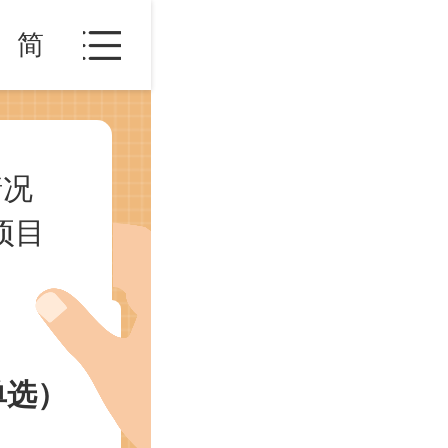
简
情况
项目
单选）