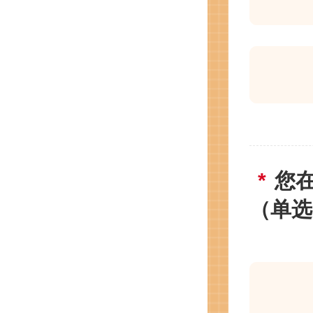
您
（单选