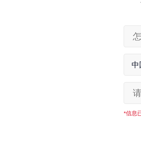
中
*信息