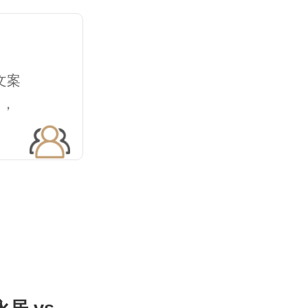
文案
），