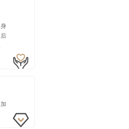
、身
民后
服
殊加