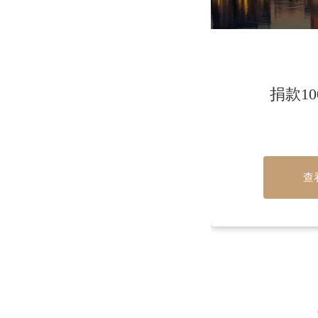
捐款1
查