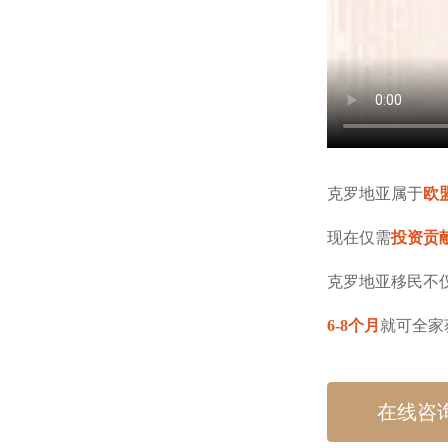
克罗地亚属于
欧
现在仅需
投资贡
克罗地亚移民不
6-8个月
就可全家
在线咨