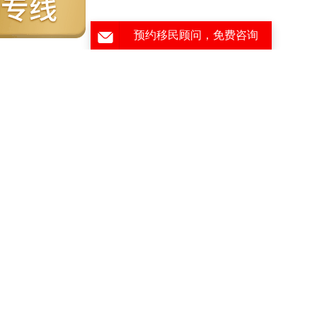
新西兰
葡萄牙
马耳他