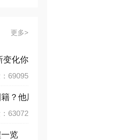
更多
新变化你要注意？
：69095
国籍？他用了哪些身份畅行世界？
：63072
程一览