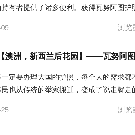
为持有者提供了诸多便利。获得瓦努阿图护
全球免签待遇，还能带来税收优化、隐私保
-09
浏览量
瓦努阿图的护照为高净值人士提供了一种灵
，帮助他们在全球范围内自由行动，享受更
机会。
不一定要办理大国的护照，每个人的需求都
移民也从传统的举家搬迁，变成了说走就走的
一些实惠的小国护照，含金量也不亚于大国护
-25
浏览量
要说的瓦努阿图项目。