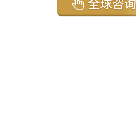
民国家
加拿大
美国
希腊
塞浦路斯
泰国
圣基茨