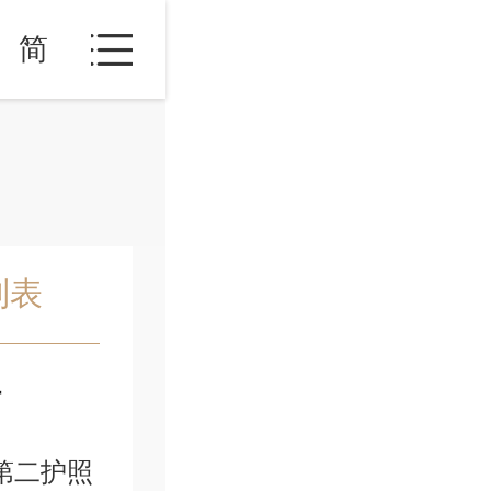
简
列表
析
第二护照