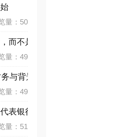
开始
览量：50
断，而不是看宣传口号
览量：49
财务与背景条件同样重要
览量：49
不代表银行必须受理
览量：51