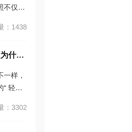
照不仅可
护等多项
：1438
活且有效
多的经济
被誉为【澳洲，新西兰后花园】——瓦努阿图为什么被商界人士追捧？
不一样，
“ 轻移
照，比
：3302