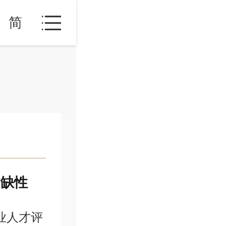
简
紧缺性
业人才评