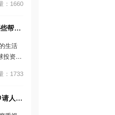
：1660
要考量因
新加坡技术移民顾问如何选择？他们能提供哪些帮助？
的生活
球投资者
3年该国
：1733
一半。
2024年新加坡技术移民政策有哪些变化，对申请人的影响是什么？