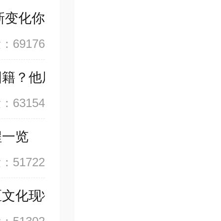
新变化你要注意？
：69176
国籍？他用了哪些身份畅行世界？
：63154
程一览
：51722
区文化现状