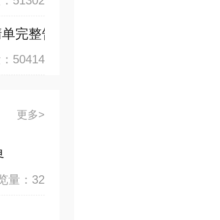
：51302
清单完整告诉你
：50414
更多
界
览量：32