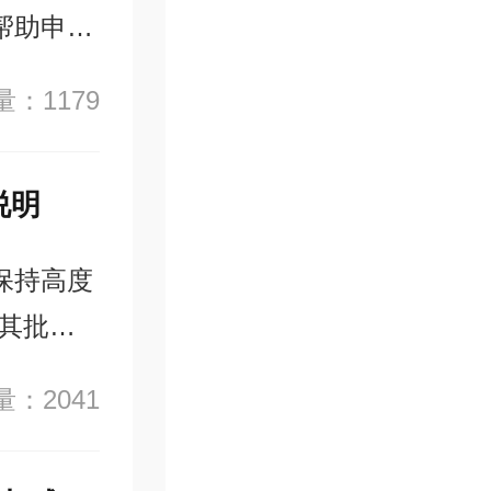
帮助申请
：1179
说明
保持高度
其批准
对应的门
：2041
好准备，
。