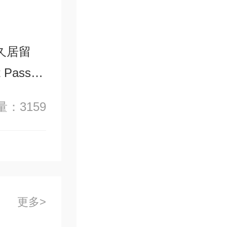
久居留
Pass、
从事管理、
：3159
目前可以
两种。
更多