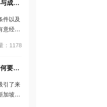
新加坡技术移民的顾问怎么选？官方认证机构与成功案例核查
条件以及
有意经过
移民顾问
：1178
申请者高
避免在申
新加坡技术移民条件中对工作经验的连续性有何要求？
吸引了来
新加坡政
工作的机