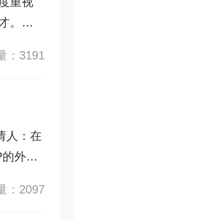
度重视
才。这
的长远
：3191
请人：在
P的外籍
：2097
申请表、