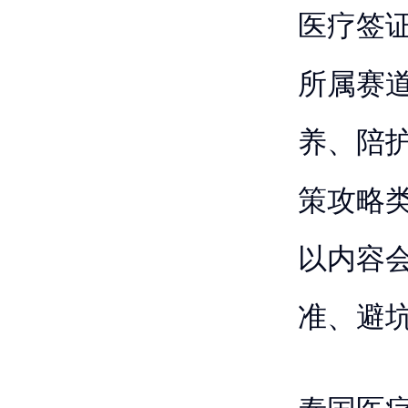
医疗签
所属赛
养、陪
策攻略类
以内容
准、避