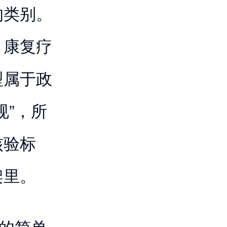
的类别。
、康复疗
型属于政
规”，所
核验标
架里。