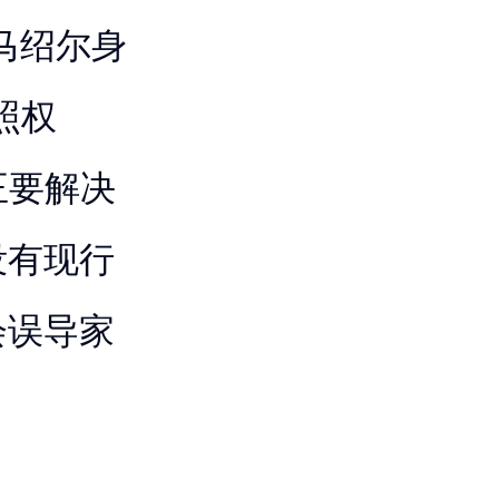
马绍尔身
照权
正要解决
没有现行
会误导家