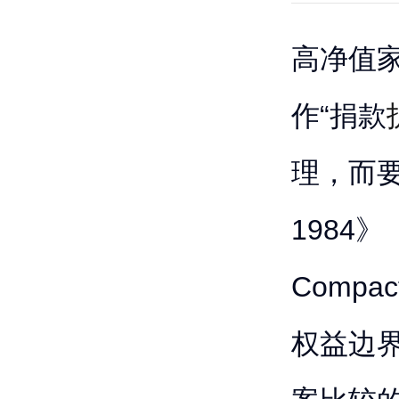
高净值
作“捐款
理，而要先
1984》
Comp
权益边