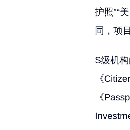
护照”“
同，项
S级机
《Citi
《Passp
Inves