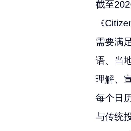
截至20
《Citi
需要满
语、当
理解、
每个日
与传统