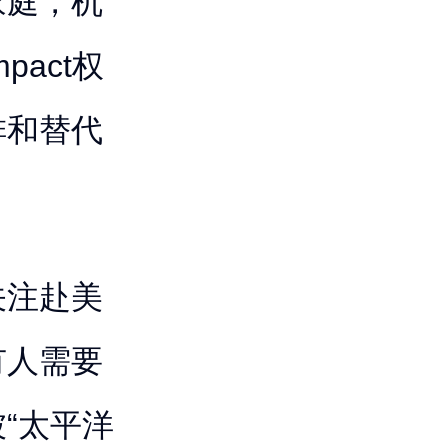
家庭，机
act权
排和替代
关注赴美
有人需要
“太平洋