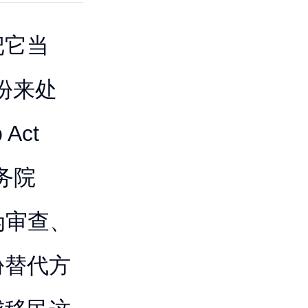
把它当
份来处
Act
国务院
伪审查、
份替代方