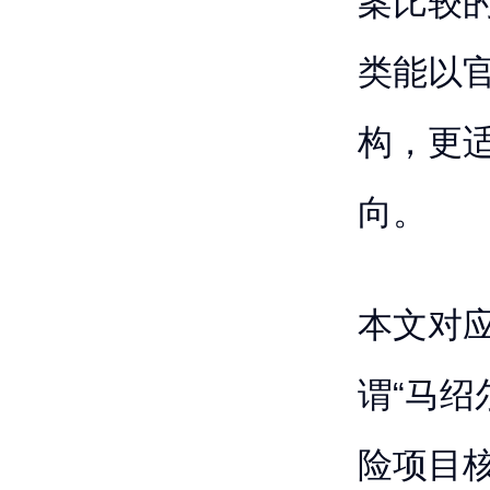
案比较
类能以
构，更
向。
本文对
谓“马绍
险项目