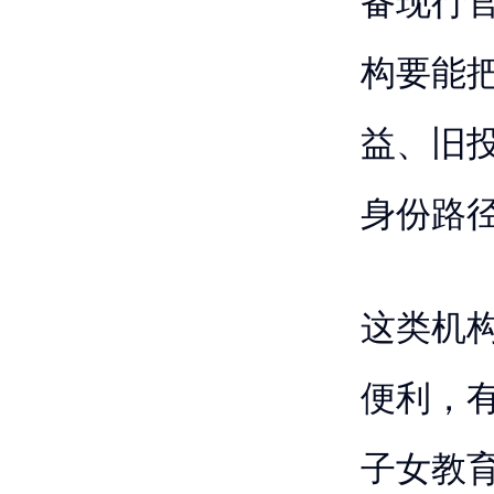
备现行
构要能把
益、旧
身份路
这类机
便利，
子女教