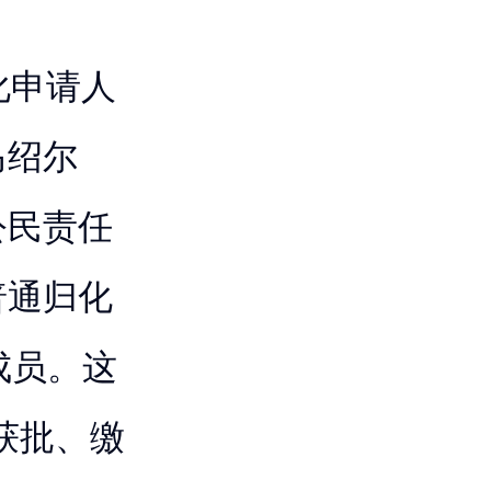
通归化申请人
马绍尔
公民责任
普通归化
成员。这
获批、缴