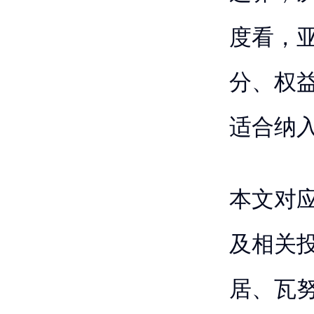
度看，
分、权
适合纳
本文对应的
及相关
居、瓦