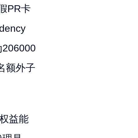
和假PR卡
dency
06000
每名额外子
“权益能