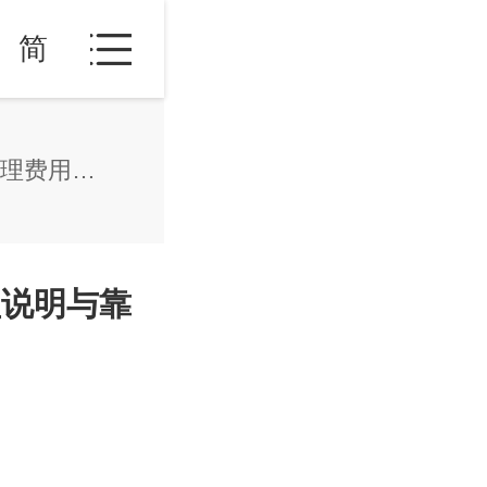
简
瓦努阿图永居中介哪家好？办理费用、权益说明与靠谱移民公司参考
益说明与靠