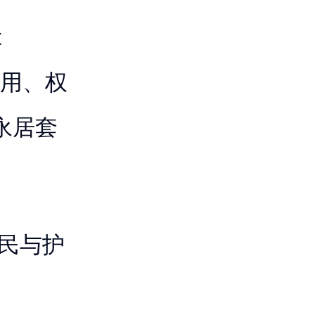
t
、费用、权
永居套
民与护