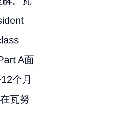
理解。瓦
dent
ass
Part A面
去12个月
意在瓦努