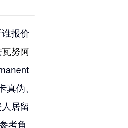
看谁报价
按
瓦努阿
anent
PR卡真伪、
资人居留
的参考角