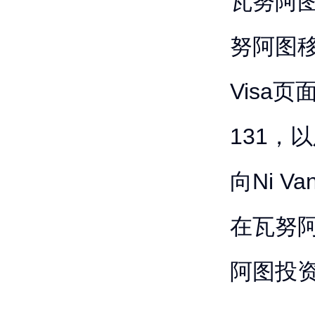
瓦努阿
努阿图移民
Visa页
131，以及
向Ni 
在瓦努阿
阿图投