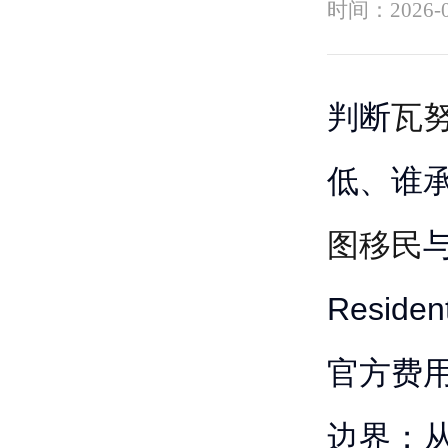
时间：
2026-
判断
瓦
低、谁
图移民
Resid
官方费
边界；从