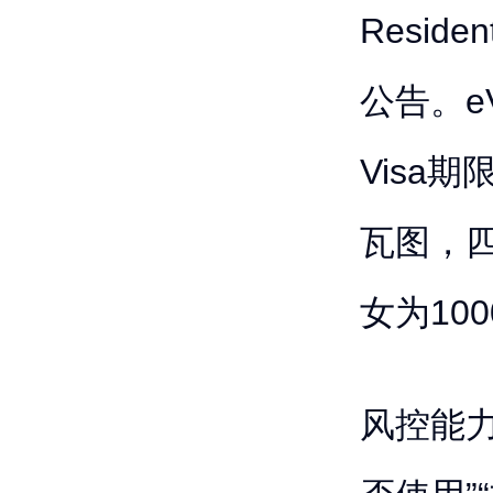
Resid
公告。eV
Visa
瓦图，四
女为10
风控能力