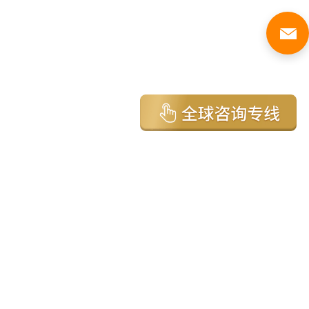
亚太环球移民国家
澳大利亚
加拿大
美国
新西兰
英国
希腊
塞浦路斯
葡萄牙
马来西亚
泰国
圣基茨
马耳他
安提瓜
多米尼克
格林纳达
西班牙