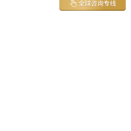
亚太环球移民国家
澳大利亚
加拿大
美国
新西兰
英国
希腊
塞浦路斯
葡萄牙
马来西亚
泰国
圣基茨
马耳他
安提瓜
多米尼克
格林纳达
西班牙
菲律宾
韩国
瓦努阿图
保加利亚
土耳其
圣卢西亚
爱尔兰
北马其顿
黑山
瑞士
新加坡
日本
塞舌尔
克罗地亚